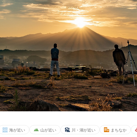
移住支援
移住者インタビュ
SUPPORT
ー
でのステップ
インタビュー
援制度
メディア掲載情報
るご質問
地元中学生の移住者訪問
援団体、移住者ネットワーク
大学生と探る移住者たちの
り暮らしアドバイザー
移住関係者のキャリアの重
鳥取県への移住体験ツアー
とっとりのやわらかいイン
たちづくる大人達
海が近い
山が近い
川・湖が近い
まちなか