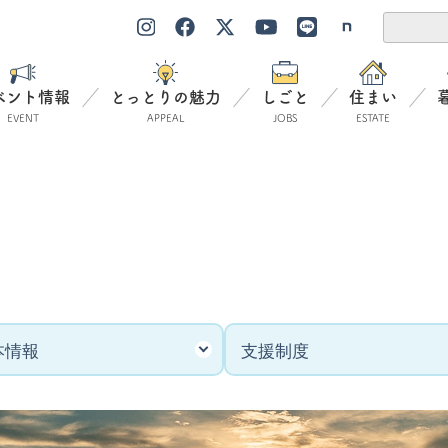
ベント情報
とっとりの魅力
しごと
住まい
EVENT
APPEAL
JOBS
ESTATE
っとりの魅力
しごと
APPEAL
JOBS
東部
就職・転職をお考えの方
中部
継業・起業をお考えの方
西部
農林水産業への就職をお考
紹介動画
地域おこし協力隊
本情報
支援制度
り移住の魅力動画