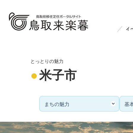
イ
イベント情報
と
EVENT
とっとりの魅力
米子市
イベント情報一覧
鳥取県
オンラインイベント
鳥取県
東京会場
鳥取県
大阪会場
市町村
まちの魅力
基
体験
とっと
その他
市町村等のイベント一覧