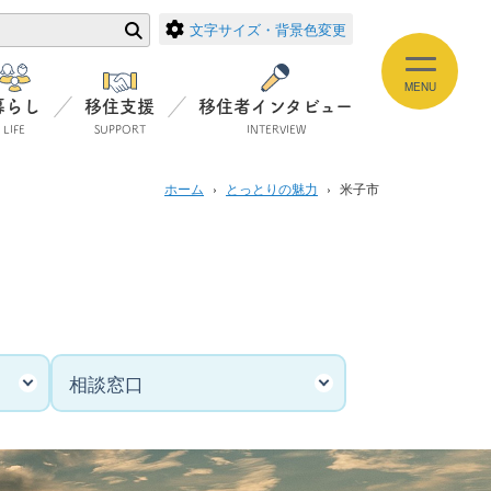
文字サイズ・背景色変更
暮らし
移住支援
移住者インタビュー
LIFE
SUPPORT
INTERVIEW
ホーム
›
とっとりの魅力
›
米子市
住まい
ESTATE
お試し住宅
空き家バンク
えの方
不動産関連リンク集
相談窓口