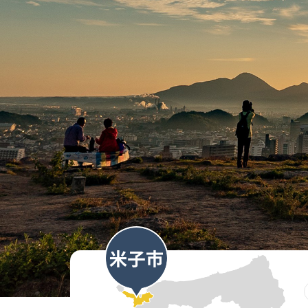
暮らし
LIFE
結婚・家計
移住ま
子育て・教育
移住支
医療・福祉
よくあ
移住支
とっと