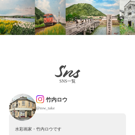
SNS一覧
竹内ロウ
@row_take
水彩画家・竹内ロウです