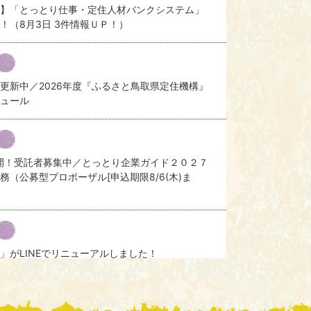
】「とっとり仕事・定住人材バンクシステム」
！（8月3日 3件情報ＵＰ！）
更新中／2026年度『ふるさと鳥取県定住機構』
ュール
開！受託者募集中／とっとり企業ガイド２０２７
務（公募型プロポーザル[申込期限8/6(木)ま
」がLINEでリニューアルしました！