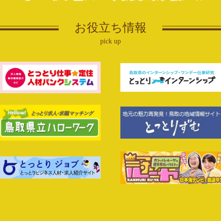
【8/1受
目）】受験
お役立ち情報
る県内就職人気企業～（東部
2026年7月28日
企業向け
pick up
催のお知らせ
【自社をP
「TURN
マイフライ利休」を作ろ
2026年7月22日
情報誌
サクッと簡
開！
体験in倉吉～(8/12)開催！
2026年7月16日
求人情報
令和8年度
受験案内【
スタFES（7/12）開催
2026年7月2日
求人情報
鳥取県東部