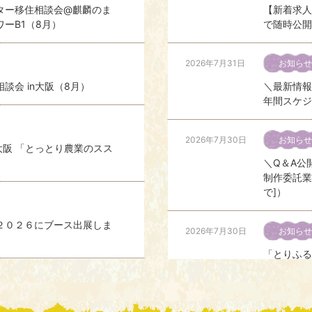
ター移住相談会@麒麟のま
【新着求人
ーB1（8月）
で随時公開
2026年7月31日
お知らせ
談会 in大阪（8月）
＼最新情報
年間スケジ
2026年7月30日
お知らせ
大阪 「とっとり農業のスス
＼Q＆A公
制作委託業
で]）
２０２６にブース出展しま
2026年7月30日
お知らせ
「とりふる
2026年7月28日
求人情報
相談会（8月）