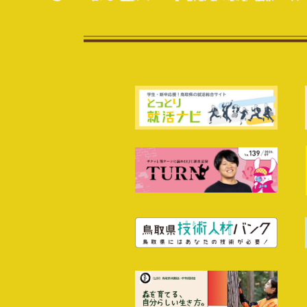
2026年7月23日
就職イベント
おとなの社会見学～バスで巡
8/18）,（中西部8/19）開
2026年7月16日
移住イベント
【東京】鳥取来楽暮カフェ「
う！！
2026年7月14日
就職イベント
とっとりワクスタFES～おしごと
2026年7月10日
就職イベント
【終了しました！】とっとりワク
2026年7月7日
就職イベント