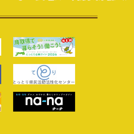
付開始】米子市職員採用試験【社会人経験者（2回
案内【外部サイトへ移動します】
Rしたい企業様必見！】令和8年度 Webマガジン
（ターン）」掲載企業募集！
ターンに読めるIJU調査記録「TURN」最新号公
鳥取県西部広域行政管理組合 消防吏員採用試験
外部サイトへ移動します】
広域行政管理組合 令和8年度職員採用試験受験