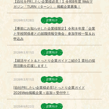
【自社をPRしたい企業様必見！】令和8年度 Webマ
ガジン「TURN（ターン）」掲載企業募集！
企業向け
2026年5月28日
【事前にお知らせした企業様限定】令和８年度「企業
と学校関係者との就職情報交換会」参加学校一覧＆お
申込み
企業向け
2026年3月11日
【就活サイト＆とっとり企業ガイドご紹介】貴社の採
用活動を応援します！
企業向け
2026年3月11日
[自社PRしたい企業様必見]とっとり企業ガイド
2026Web掲載企業＜追加＞受付中！
企業向け
2025年9月22日