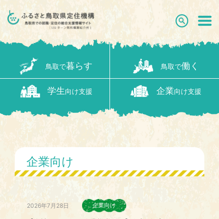
暮らす
働く
鳥取で
鳥取で
学生
企業
向け支援
向け支援
企業向け
企業向け
2026年7月28日