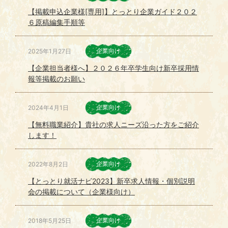
【掲載申込企業様[専用]】とっとり企業ガイド２０２
６原稿編集手順等
企業向け
2025年1月27日
【企業担当者様へ】２０２６年卒学生向け新卒採用情
報等掲載のお願い
企業向け
2024年4月1日
【無料職業紹介】貴社の求人ニーズ沿った方をご紹介
します！
企業向け
2022年8月2日
【とっとり就活ナビ2023】新卒求人情報・個別説明
会の掲載について（企業様向け）
企業向け
2018年5月25日