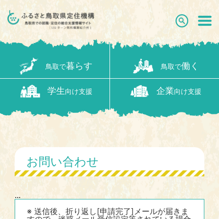
暮らす
働く
鳥取で
鳥取で
学生
企業
向け支援
向け支援
お問い合わせ
...
※ 送信後、折り返し[申請完了]メールが届きま