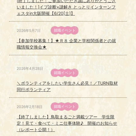
[終了しました：ご参加いただき誠にありがとうござ
いました！]イプ診断×謎解き とっとりインターンフ
ェスタin大阪開催【6/20[土]】
就職イベント
2026年5月7日
【参加学校募集！】★Ｒ８ 企業と学校関係者との就
職情報交換会★
イベント情報
2026年4月28日
就職イベント
＼ボランティアをしたい学生さん必見！／TURN取材
同行ボランティア
就職イベント
2026年2月18日
【終了しました】鳥取まるごと満載ツアー 学生限
定！見て・食べて・ミニ仕事体験♪ 開催のお知らせ
（レポート公開！）