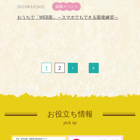
就職イベント
2023年5月24日
おうちで「WEB面」～スマホでもできる面接練習～
2
1
›
»
お役立ち情報
pick up