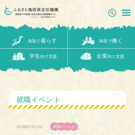
暮らす
働く
鳥取で
鳥取で
学生
企業
向け支援
向け支援
就職イベント
就職イベント
2026年7月23日