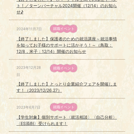
ト！／ターンバーチャル2024開催（12/14）のお知ら
せ♪
就職イベント
2024年11月7日
【終了しました】保護者のための就活講座～就活事情
を知ってお子様のサポートに活かそう！～（鳥取：
12/8，米子：12/14）開催のお知らせ
2023年12月28
就職イベント
日
【終了しました】とっとり企業紹介フェアを開催しま
す！（2023/12/26,27）
就職イベント
2023年6月7日
【学生対象】個別サポート〈就活相談〉〈自己分析〉
〈ES添削〉受けられます！