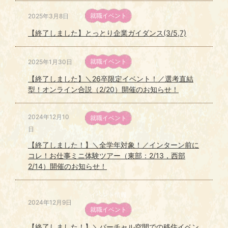
就職イベント
2025年3月8日
【終了しました】とっとり企業ガイダンス(3/5,7)
就職イベント
2025年1月30日
【終了しました】＼26卒限定イベント！／選考直結
型！オンライン合説（2/20）開催のお知らせ！
2024年12月10
就職イベント
日
【終了しました！】＼全学年対象！／インターン前に
コレ！お仕事ミニ体験ツアー（東部：2/13，西部
2/14）開催のお知らせ！
イベント情報
2024年12月9日
就職イベント
【終了しました！】＼バーチャル空間での移住イベン