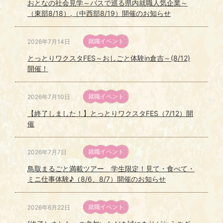
おとなの社会見学～バスで巡る県内就職人気企業～
（東部8/18）,（中西部8/19）開催のお知らせ
就職イベント
2026年7月14日
とっとりワクスタFES～おしごと体験in倉吉～(8/12)
開催！
就職イベント
2026年7月10日
【終了しました！】とっとりワクスタFES（7/12）開
催
就職イベント
2026年7月7日
鳥取まるごと満載ツアー 学生限定！見て・食べて・
ミニ仕事体験♪（8/6、8/7）開催のお知らせ
就職イベント
2026年6月22日