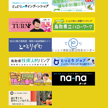
公開！）
令和8年度鳥取県西部広域行政管理組合 消防吏員採用試験
受験案内【外部サイトへ移動します】
2025年12月27日
就職イベント
2026年7月2日
求人情報
【終了しました】「とっとり若者×産学交流ＦＥＳ」「と
っとり企業紹介フェア」(2025/12/27.26)
鳥取県東部広域行政管理組合 令和8年度職員採用試験受験
案内【外部サイトへ移動します】
2025年9月18日
就職イベント
2026年6月1日
お知らせ
【自分らしい働き方とは？新たな可能性を見つけよう！】
オンライン合説(10/18(土))参加者募集！
【お詫びと訂正】商標登録用語[MBTI®]の誤訳によるイベ
ント名利用に関するお詫びと改称の報告
2025年9月11日
就職イベント
2026年5月28日
企業向け
【終了しました】「とっとりジョブ★チャレ！in倉吉」
(8/8)
【事前にお知らせした企業様限定】令和８年度「企業と学
校関係者との就職情報交換会」参加学校一覧＆お申込み
2025年3月18日
就職イベント
2026年4月2日
求人情報
【終了しました】とっとり企業紹介フェアを開催します