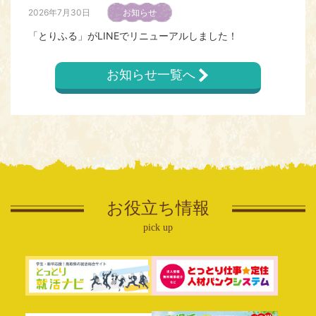
2026年6月22日
就職イベント
2026年7月30日
お知らせ
[終了しました：ご参加いただき誠にありがとうございま
「とりふる」がLINEでリニューアルしました！
した！]イプ診断×謎解き とっとりインターンフェスタin大
阪開催【6/20[土]】
お知らせ一覧へ
2026年7月28日
求人情報
2026年5月7日
就職イベント
【8/1受付開始】米子市職員採用試験【社会人経験者（2回
目）】受験案内【外部サイトへ移動します】
【参加学校募集！】★Ｒ８ 企業と学校関係者との就職情
報交換会★
2026年7月28日
企業向け
イベント情報
【自社をPRしたい企業様必見！】令和8年度 Webマガジン
2026年4月28日
「TURN（ターン）」掲載企業募集！
就職イベント
お役立ち情報
＼ボランティアをしたい学生さん必見！／TURN取材同行
pick up
2026年7月22日
情報誌
ボランティア
サクッと簡ターンに読めるIJU調査記録「TURN」最新号
公開！
2026年2月18日
就職イベント
【終了しました】鳥取まるごと満載ツアー 学生限定！見
2026年7月16日
求人情報
て・食べて・ミニ仕事体験♪ 開催のお知らせ（レポート