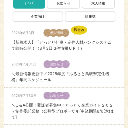
すべて
お知らせ
求人情報
2026年7月14日
就職イベント
企業向け
情報誌
とっとりワクスタFES～おしごと体験in倉吉～(8/12)開
催！
2026年8月3日
求人情報
2026年7月10日
就職イベント
【新着求人】「とっとり仕事・定住人材バンクシステム」
で随時公開！（8月3日 3件情報ＵＰ！）
【終了しました！】とっとりワクスタFES（7/12）開催
2026年7月31日
お知らせ
2026年7月7日
就職イベント
＼最新情報更新中／2026年度『ふるさと鳥取県定住機
鳥取まるごと満載ツアー 学生限定！見て・食べて・ミニ
構』年間スケジュール
仕事体験♪（8/6、8/7）開催のお知らせ
2026年7月30日
お知らせ
2026年7月6日
移住イベント
＼Q＆A公開！受託者募集中／とっとり企業ガイド２０２
鳥取県「移住体験ツアー（倉吉市、琴浦町）」 9/5(土)－
７制作委託業務（公募型プロポーザル[申込期限8/6(木)ま
9/6(日) ※鳥取県内集合・解散
で]）