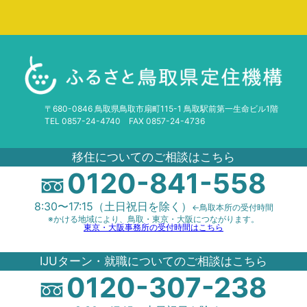
(2024/12/26,27)
【4/1受付開始・通年募集】米子市職員採用試験【公務員
経験者（退職者対象）】受験案内【外部サイトへ移動しま
す】
2025年3月8日
就職イベント
【終了しました】とっとり企業ガイダンス(3/5,7)
2026年4月1日
お知らせ
鳥取県内地方公共団体の職員採用情報を無料で掲載いたし
2025年1月30日
就職イベント
〒680-0846 鳥取県鳥取市扇町115-1 鳥取駅前第一生命ビル1階
ます！
TEL 0857-24-4740 FAX 0857-24-4736
【終了しました】＼26卒限定イベント！／選考直結型！オ
ンライン合説（2/20）開催のお知らせ！
2026年3月11日
企業向け
移住についてのご相談はこちら
0120-841-558
2024年12月10
【就活サイト＆とっとり企業ガイドご紹介】貴社の採用活
就職イベント
日
動を応援します！
【終了しました！】＼全学年対象！／インターン前にコ
8:30〜17:15（土日祝日を除く）
←鳥取本所の受付時間
レ！お仕事ミニ体験ツアー（東部：2/13，西部2/14）開催
※かける地域により、鳥取・東京・大阪につながります。
2026年3月11日
企業向け
東京・大阪事務所の受付時間はこちら
のお知らせ！
[自社PRしたい企業様必見]とっとり企業ガイド2026Web
IJUターン・就職についてのご相談はこちら
掲載企業＜追加＞受付中！
イベント情報
0120-307-238
2024年12月9日
就職イベント
2026年2月2日
お知らせ