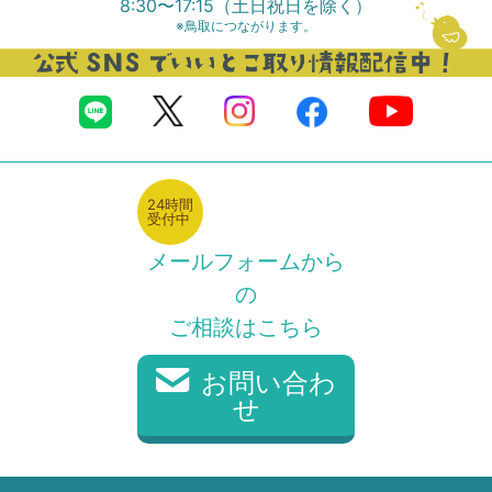
【終了しました！】＼バーチャル空間での移住イベント！
8:30〜17:15（土日祝日を除く）
／ターンバーチャル2024開催（12/14）のお知らせ♪
※鳥取につながります。
＼340社以上掲載！╱【最新】とっとり企業ガイド２０２
６リリース
2024年11月7日
就職イベント
2025年9月22日
企業向け
【終了しました】保護者のための就活講座～就活事情を知
ってお子様のサポートに活かそう！～（鳥取：12/8，米
【掲載申込企業様[専用]】とっとり企業ガイド２０２６原
子：12/14）開催のお知らせ
稿編集手順等
24時間
受付中
2023年12月28
就職イベント
2025年5月14日
お知らせ
日
メールフォームから
【終了しました】とっとり企業紹介フェアを開催します！
＼体験しよう！／鳥取県バス協会バス運転体験会
の
（2023/12/26,27）
2025[6/7(土)開催]【外部サイトへリンクします】
ご相談はこちら
2023年6月7日
就職イベント
2025年1月27日
企業向け
お問い合わ
【学生対象】個別サポート〈就活相談〉〈自己分析〉〈ES
【企業担当者様へ】２０２６年卒学生向け新卒採用情報等
せ
添削〉受けられます！
掲載のお願い
2023年5月24日
就職イベント
2024年6月11日
求人情報