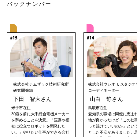
バックナンバー
株式会社テムザック技術研究所
株式会社ウシオ Ｕスタジオ
研究開発部
コーディネーター
下田 智大さん
山白 静さん
米子市在住
鳥取市在住
30歳を前に大手総合電機メーカー
愛知県の職場は同僚に恵ま
を辞めることを決意。「医療や福
地が良かったけど「この仕
祉に役立つロボットを開発した
っと続けていいのか」とい
い。」やりたい仕事ができる会社
とした不安がありました。