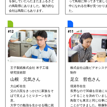
を探していたらたまたまふるさと
って鳥取に帰ってきて楽し
の鳥取県にありました。魅力的な
中になれる仕事が見つかり
会社は鳥取にもあります。
た。
王子製紙株式会社 米子工場
株式会社山陰ビデオシス
研究技術部
制作
山根 元気さん
足立 哲也さん
大山町在住
境港市在住
父の入院をきっかけに家族をそ
長男なので30歳を目途に
ばで支えようとＵターンを決
ンすることを決めていま
意。
鳥取でも東京と同じ仕事
大学での勉強を生かせる職に就
ことができました。映像