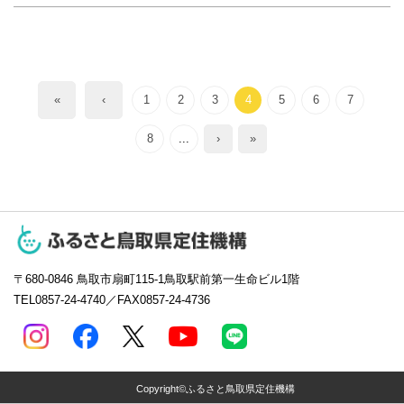
«
‹
1
2
3
4
5
6
7
8
...
›
»
〒680-0846
鳥取市扇町115-1鳥取駅前第一生命ビル1階
TEL0857-24-4740／FAX0857-24-4736
Copyright©ふるさと鳥取県定住機構