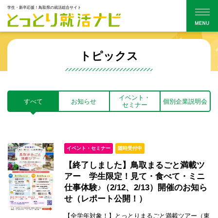
学生・新卒応援！鳥取県の就活総合サイト
トピックス
イベント・
すべて
お知らせ
個別企業説明会
セミナー
イベント・セミナー
随時受付中
【終了しました】鳥取まるごと満載ツ
アー 学生限定！見て・食べて・ミニ
仕事体験♪（2/12、2/13）開催のお知ら
せ（レポート公開！）
【全学年対象！】とっとりまるごと満載ツアー（東