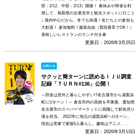
部：2/12、中部：2/13）開催！ 春休みや帰省を利
用して、鳥取県の企業見学と観光スポットに行こう
♪ 屋内中心だから、冬でも快適！友だちとの参加も
大歓迎！ 参加無料！服装自由（普段着👖でOK！）
美味しいレストランのランチ付き🍝
更新日：2026年3月25日
お知らせ
サクッと簡ターンに読めるＩＪＵ調査
記録「ＴＵＲＮ#136」公開！
～田舎は意外と暮らしやすい!?名古屋市から湯梨浜
町にUターン！～ 倉吉市内の高校を卒業後、愛知県
名古屋市のスーパーマーケットに就職して鮮魚売り
場を担当。 2022年に地元の湯梨浜町へUターン。
現在は実家で家族5人暮らし。趣味はアニメ、...
更新日：2026年3月13日