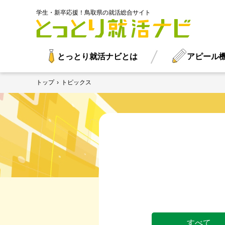
学生・新卒応援！鳥取県の就活総合サイト
とっとり就活ナビとは
アピール
トップ
›
トピックス
すべて