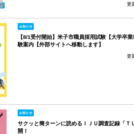
更
お知らせ
【8/1受付開始】米子市職員採用試験【大学卒業
験案内【外部サイトへ移動します】
更
お知らせ
サクッと簡ターンに読めるＩＪＵ調査記録「ＴＵ
開！