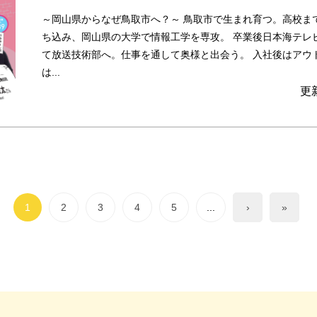
～岡山県からなぜ鳥取市へ？～ 鳥取市で生まれ育つ。高校ま
ち込み、岡山県の大学で情報工学を専攻。 卒業後日本海テレ
て放送技術部へ。仕事を通して奥様と出会う。 入社後はアウ
は...
更
1
2
3
4
5
...
›
»