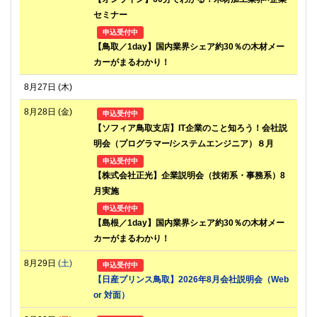
セミナー
申込受付中
【鳥取／1day】国内業界シェア約30％の木材メー
カーがまるわかり！
8月27日
(木)
8月28日
(金)
申込受付中
【ソフィア鳥取支店】IT企業のこと知ろう！会社説
明会（プログラマー/システムエンジニア）８月
申込受付中
【株式会社正光】企業説明会（技術系・事務系）8
月実施
申込受付中
【島根／1day】国内業界シェア約30％の木材メー
カーがまるわかり！
8月29日
(土)
申込受付中
【日産プリンス鳥取】2026年8月会社説明会（Web
or 対面）