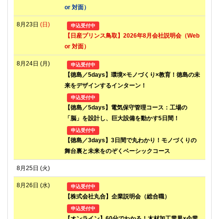
or 対面）
8月23日
(日)
申込受付中
【日産プリンス鳥取】2026年8月会社説明会（Web
or 対面）
8月24日
(月)
申込受付中
【徳島／5days】環境×モノづくり×教育！徳島の未
来をデザインするインターン！
申込受付中
【徳島／5days】電気保守管理コース：工場の
「脳」を設計し、巨大設備を動かす5日間！
申込受付中
【徳島／3days】3日間で丸わかり！モノづくりの
舞台裏と未来をのぞくベーシックコース
8月25日
(火)
8月26日
(水)
申込受付中
【株式会社丸合】企業説明会（総合職）
申込受付中
【オンライン】60分でわかる！木材加工業界×企業