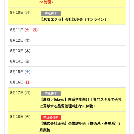
or 対面）
8月10日
(月)
申込終了
【JCBエクセ】会社説明会（オンライン）
8月11日
(火・祝)
8月12日
(水)
8月13日
(木)
8月14日
(金)
8月15日
(土)
8月16日
(日)
8月17日
(月)
申込終了
【鳥取／5days】理系学生向け！専門スキルで会社
に貢献する品質管理×社内SE体験！
8月18日
(火)
申込受付中
【株式会社正光】企業説明会（技術系・事務系）8
月実施