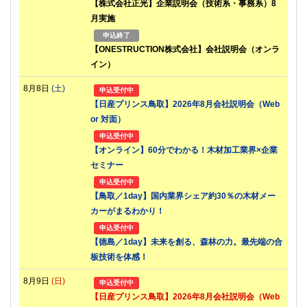
【株式会社正光】企業説明会（技術系・事務系）8
月実施
申込終了
【ONESTRUCTION株式会社】会社説明会（オンラ
イン）
8月8日
(土)
申込受付中
【日産プリンス鳥取】2026年8月会社説明会（Web
or 対面）
申込受付中
【オンライン】60分でわかる！木材加工業界×企業
セミナー
申込受付中
【鳥取／1day】国内業界シェア約30％の木材メー
カーがまるわかり！
申込受付中
【徳島／1day】未来を創る、森林の力。最先端の合
板技術を体感！
8月9日
(日)
申込受付中
【日産プリンス鳥取】2026年8月会社説明会（Web