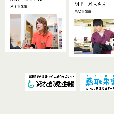
明里 雅人さん
米子市在住
鳥取市在住