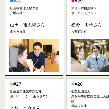
#30
#29
社会福祉法人敬仁会
大江ノ郷自然牧場
介護福祉士
サービススタッフ
山田 裕太郎さん
横野 由華さん
倉吉市在住
八頭町在住
#27
#26
皆生温泉観光株式会社
公益社団法人
おーゆ・ランド 浴場フロント
鳥取県中部医師会立 三朝
院
理学療法士
木村 友香さん