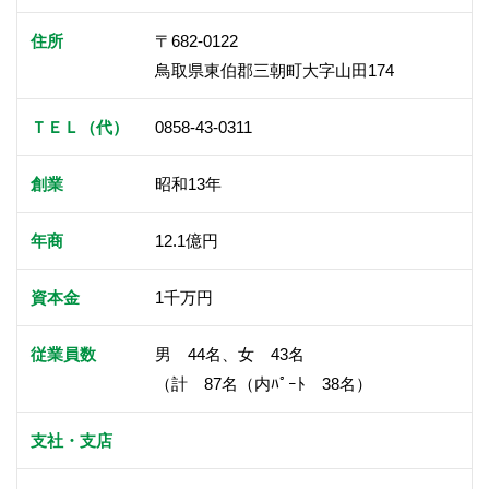
住所
〒682-0122
鳥取県東伯郡三朝町大字山田174
ＴＥＬ（代）
0858-43-0311
創業
昭和13年
年商
12.1億円
資本金
1千万円
従業員数
男 44名、女 43名
（計 87名（内ﾊﾟｰﾄ 38名）
支社・支店