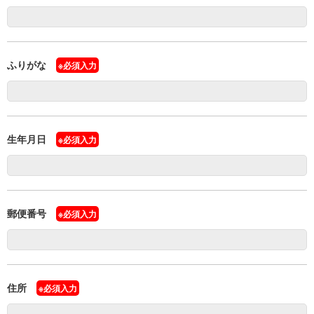
移住者インタビュー
INTERVIEW
ふりがな
※必須入力
新着情報
NEWS
ご相談窓口
生年月日
※必須入力
資料のご紹介
郵便番号
※必須入力
メルマガ登録
文字サイズ
背景色
標準
拡大
白
青
黄
住所
※必須入力