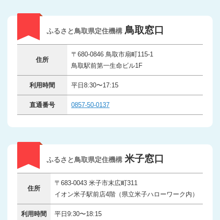
鳥取窓口
ふるさと鳥取県定住機構
〒680-0846 鳥取市扇町115-1
住所
鳥取駅前第一生命ビル1F
利用時間
平日8:30〜17:15
直通番号
0857-50-0137
米子窓口
ふるさと鳥取県定住機構
〒683-0043 米子市末広町311
住所
イオン米子駅前店4階（県立米子ハローワーク内）
利用時間
平日9:30〜18:15