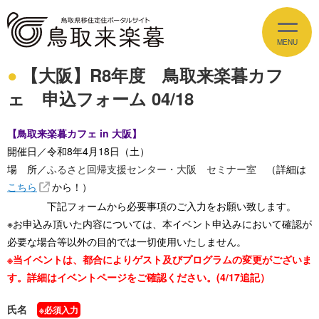
【大阪】R8年度 鳥取来楽暮カフ
イベント情報
ェ 申込フォーム 04/18
EVENT
【鳥取来楽暮カフェ in 大阪】
とっとりの魅力
APPEAL
開催日／令和8年4月18日（土）
場 所／
ふるさと回帰支援センター・大阪 セミナー室
（詳細は
しごと
JOBS
こちら
から！）
下記フォームから必要事項のご入力をお願い致します。
住まい
※お申込み頂いた内容については、本イベント申込みにおいて確認が
ESTATE
必要な場合等以外の目的では一切使用いたしません。
※当イベントは、都合によりゲスト及びプログラムの変更がございま
暮らし
LIFE
す。詳細はイベントページをご確認ください。(4/17追記）
移住支援
氏名
SUPPORT
※必須入力