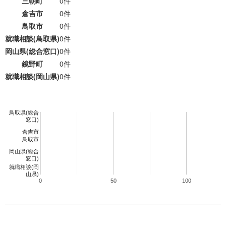
三朝町
0件
倉吉市
0件
サイトマップ
プライバシーポリシー
鳥取市
0件
就職相談(鳥取県)
0件
岡山県(総合窓口)
0件
公式SNS
鏡野町
0件
就職相談(岡山県)
0件
鳥取県(総合
窓口)
倉吉市
鳥取市
岡山県(総合
窓口)
就職相談(岡
山県)
0
50
100