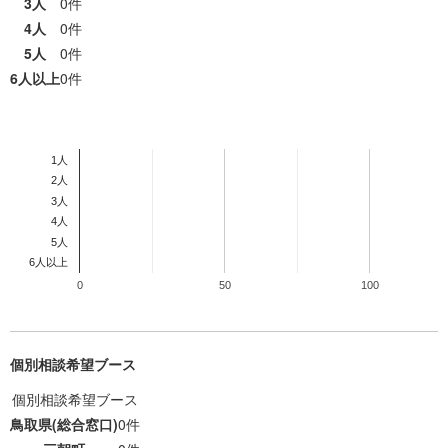
3人
0件
4人
0件
移住者インタビュー
INTERVIEW
5人
0件
6人以上
0件
新着情報
NEWS
1人
2人
ご相談窓口
3人
4人
5人
資料のご紹介
6人以上
0
50
100
メルマガ登録
個別相談希望ブース
個別相談希望ブース
文字サイズ
背景色
標準
拡大
白
青
黄
鳥取県(総合窓口)
0件