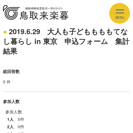
2019.6.29 大人も子どももももてな
イベント情報
し暮らし in 東京 申込フォーム 集計
EVENT
結果
とっとりの魅力
APPEAL
総回答数
しごと
JOBS
0 件
住まい
ESTATE
参加人数
暮らし
LIFE
参加人数
1人
0件
2人
0件
移住支援
SUPPORT