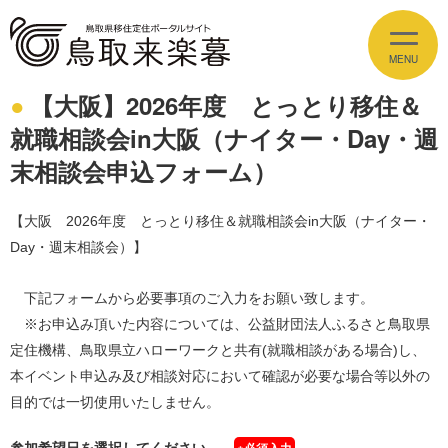
【大阪】2026年度 とっとり移住＆
イベント情報
就職相談会in大阪（ナイター・Day・週
EVENT
末相談会申込フォーム）
とっとりの魅力
APPEAL
【大阪 2026年度 とっとり移住＆就職相談会in大阪（ナイター・
Day・週末相談会）】
しごと
JOBS
下記フォームから必要事項のご入力をお願い致します。
住まい
ESTATE
※お申込み頂いた内容については、公益財団法人ふるさと鳥取県
定住機構、鳥取県立ハローワークと共有(就職相談がある場合)し、
暮らし
LIFE
本イベント申込み及び相談対応において確認が必要な場合等以外の
目的では一切使用いたしません。
移住支援
SUPPORT
参加希望日を選択してください。