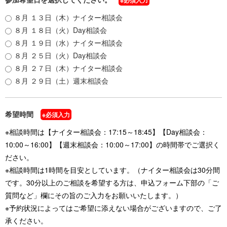
※必須入力
８月 １３日（木）ナイター相談会
移住者インタビュー
INTERVIEW
８月 １８日（火）Day相談会
８月 １９日（水）ナイター相談会
新着情報
NEWS
８月 ２５日（火）Day相談会
８月 ２７日（木）ナイター相談会
８月 ２９日（土）週末相談会
ご相談窓口
希望時間
※必須入力
資料のご紹介
※相談時間は【ナイター相談会：17:15～18:45】【Day相談会：
10:00～16:00】【週末相談会：10:00～17:00】の時間帯でご選択く
ださい。
メルマガ登録
※相談時間は1時間を目安としています。（ナイター相談会は30分間
です。30分以上のご相談を希望する方は、申込フォーム下部の「ご
質問など」欄にその旨のご入力をお願いいたします。）
文字サイズ
背景色
標準
拡大
白
青
黄
※予約状況によってはご希望に添えない場合がございますので、ご了
承ください。