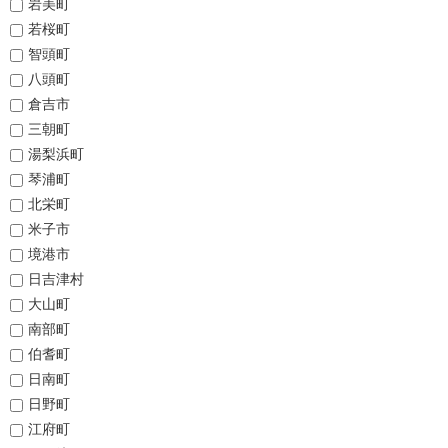
岩美町
若桜町
智頭町
八頭町
倉吉市
三朝町
湯梨浜町
琴浦町
北栄町
米子市
境港市
日吉津村
大山町
南部町
伯耆町
日南町
日野町
江府町