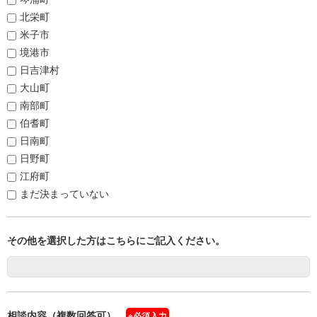
北栄町
米子市
境港市
日吉津村
大山町
南部町
伯耆町
日南町
日野町
江府町
まだ決まっていない
その他を選択した方はこちらにご記入ください。
相談内容（複数回答可）
※必須入力