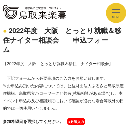
2022年度 大阪 とっとり就職＆移
イベント情報
住ナイター相談会 申込フォー
EVENT
ム
とっとりの魅力
APPEAL
【2022年度 大阪 とっとり就職＆移住 ナイター相談会】
しごと
JOBS
下記フォームから必要事項のご入力をお願い致します。
※お申込み頂いた内容については、公益財団法人ふるさと鳥取県定
住まい
ESTATE
住機構、鳥取県立ハローワークと共有(就職相談がある場合)し、本
イベント申込み及び相談対応において確認が必要な場合等以外の目
暮らし
LIFE
的では一切使用いたしません。
参加希望日を選択してください。
※必須入力
移住支援
SUPPORT