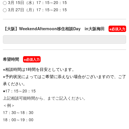
3月 15日（水）17：15～20：15
3月 27日（月）17：15～20：15
移住者インタビュー
INTERVIEW
【大阪】WeekendAfternoon移住相談Day in大阪梅田
※必須入力
新着情報
NEWS
ご相談窓口
希望時間
※必須入力
※相談時間は1時間を目安としています。
資料のご紹介
※予約状況によってはご希望に添えない場合がございますので、ご了
承ください。
●17：15～20：15
メルマガ登録
上記相談可能時間から、までご記入ください。
＜例＞
17：30～18：30
文字サイズ
背景色
標準
拡大
白
青
黄
18：00～19：00