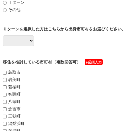
Ｉターン
その他
Ｕターンを選択した方はこちらから出身市町村をお選びください。
移住を検討している市町村（複数回答可）
※必須入力
鳥取市
岩美町
若桜町
智頭町
八頭町
倉吉市
三朝町
湯梨浜町
琴浦町