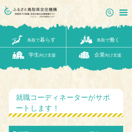
暮らす
働く
鳥取で
鳥取で
学生
企業
向け支援
向け支援
就職コーディネーターがサポ
ートします！