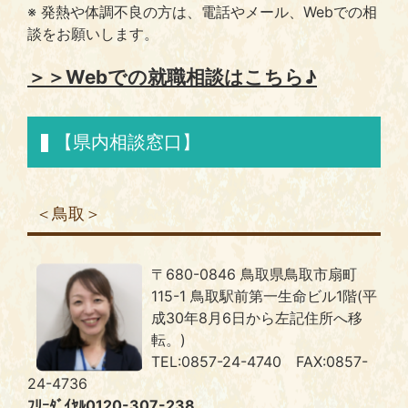
※
発熱や体調不良の方は、電話やメール、Webでの相
談をお願いします。
＞＞Webでの就職相談はこちら♪
【県内相談窓口】
＜鳥取＞
〒680-0846 鳥取県鳥取市扇町
115-1 鳥取駅前第一生命ビル1階(平
成30年8月6日から左記住所へ移
転。)
TEL:0857-24-4740 FAX:0857-
24-4736
ﾌﾘｰﾀﾞｲﾔﾙ0120-307-238