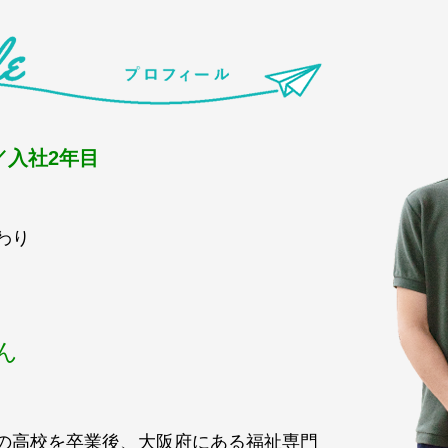
／入社2年目
わり
ん
の高校を卒業後、大阪府にある福祉専門