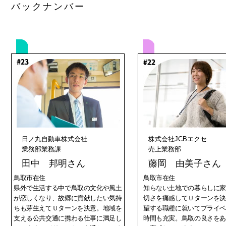
バックナンバー
日ノ丸自動車株式会社
株式会社JCBエクセ
業務部業務課
売上業務部
田中 邦明さん
藤岡 由美子さん
鳥取市在住
鳥取市在住
県外で生活する中で鳥取の文化や風土
知らない土地での暮らしに
が恋しくなり、故郷に貢献したい気持
切さを痛感してＵターンを
ちも芽生えてＵターンを決意。地域を
望する職種に就いてプライ
支える公共交通に携わる仕事に満足し
時間も充実。鳥取の良さを