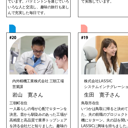
ています。バドミントンを通じていろ
て実感しています。
いろな人と交流し、趣味の旅行も楽し
んで充実した毎日です。
内外精機工業株式会社 三朝工場
株式会社LASSIC
営業課
システムインテグレーシ
岩山 寛さん
生田 寛子さん
三朝町在住
鳥取市在住
一人暮らしの母が心配でＵターンを
いつかは鳥取に帰ると決め
決意。昔から馴染みのあった工場が
た。夫の前職のプロジェク
高精度と高品質で業界トップシェア
機にＵターン。夫の話を聞
を誇る会社だと知りました。趣味の
LASSICに興味を持ちました