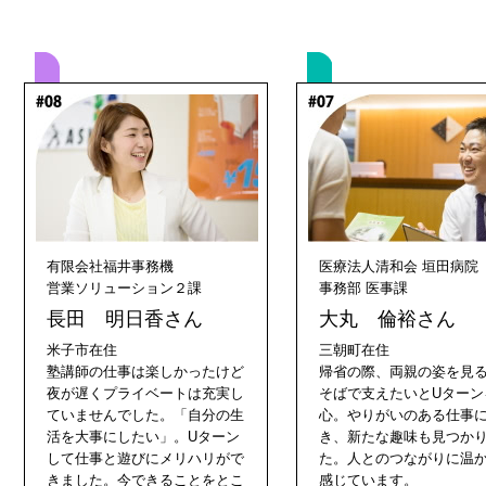
有限会社福井事務機
医療法人清和会 垣田病院
営業ソリューション２課
事務部 医事課
長田 明日香さん
大丸 倫裕さん
米子市在住
三朝町在住
塾講師の仕事は楽しかったけど
帰省の際、両親の姿を見
夜が遅くプライベートは充実し
そばで支えたいとUターン
ていませんでした。「自分の生
心。やりがいのある仕事
活を大事にしたい」。Uターン
き、新たな趣味も見つか
して仕事と遊びにメリハリがで
た。人とのつながりに温
きました。今できることをとこ
感じています。