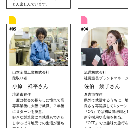
とん楽しんでいます。
山本金属工業株式会社
流通株式会社
段取り者
社長室長ブランドマネー
小原 祥平さん
佐伯 綾子さん
境港市在住
倉吉市在住
一度は都会の暮らしに憧れて高
県外で就活するうちに、
専卒業後に大阪で就職。７年後
良さを再認識してUターン
にＵターンを決意。
『ON』では初級管理職と
好きな製造業に再就職もできた
新卒採用や広報を担当。
しやっぱり地元での生活が落ち
『OFF』では趣味の旅行