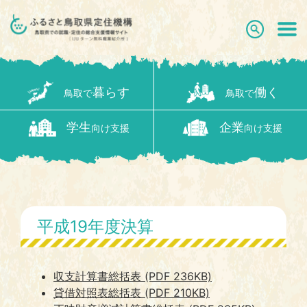
暮らす
働く
鳥取で
鳥取で
学生
企業
向け支援
向け支援
平成19年度決算
収支計算書総括表 (PDF 236KB)
貸借対照表総括表 (PDF 210KB)