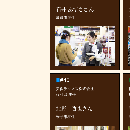
石井 あずささん
鳥取市在住
#45
美保テクノス株式会社
設計部 主任
北野 哲也さん
米子市在住