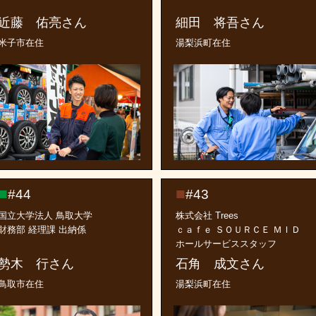
近藤 佑亮さん
細田 将吾さん
米子市在住
湯梨浜町在住
#44
#43
国立大学法人 鳥取大学
株式会社 Trees
財務部 経理課 出納係
ｃａｆｅ ＳＯＵＲＣＥ ＭＩＤ
ホールサービススタッフ
勢木 行さん
石角 成文さん
鳥取市在住
湯梨浜町在住