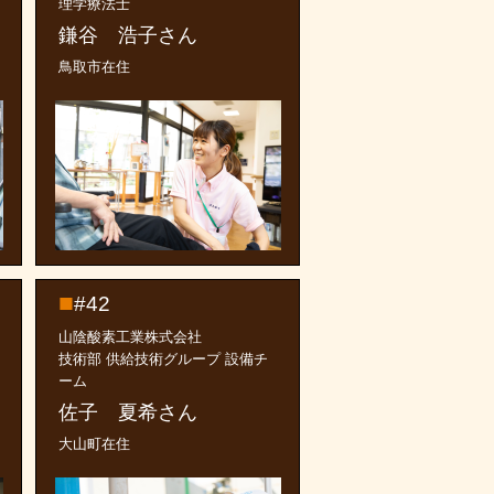
理学療法士
鎌谷 浩子さん
鳥取市在住
#42
山陰酸素工業株式会社
技術部 供給技術グループ 設備チ
ーム
佐子 夏希さん
大山町在住