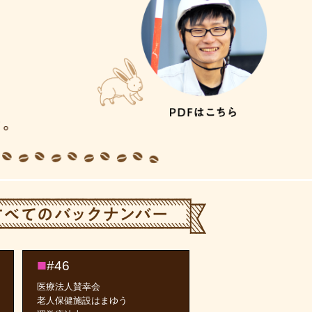
#46
医療法人賛幸会
老人保健施設はまゆう