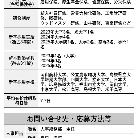
雇用保険、厚生年金保険、健康保険、労災保険
（各種保険等）
新入社員研修、営業力強化研修、工場管理研
研修制度
修、禊研修、
ウッドマスター研修、山林研修、東京研修など
2023年大卒3名、短大卒1名
新卒採用実績
2024年大学4名
（過去3年間）
2025年大学院1名、大学2名、高専3名、専門1
名
2023年1名（大学）
新卒離職者数
2024年0名
(過去3年間)
2025年0名
岡山商科大学、公立鳥取環境大学、島根県立大
学短期大学部、四国大学、立正大学、日本大
新卒採用学校
学、広島修道大学、福山市立大学、岡山大学、
中京大学、松江高専、島根大学、米子高専
平均有給休暇取
7.7日
得日数
お問い合せ先・応募方法等
職名
人事総務部 主任
人事担当
氏名
森口 海渡