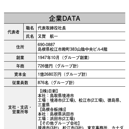
企業DATA
職名
代表取締役社長
代表者
氏名
又賀 航一
690-0887
住所
島根県松江市殿町383山陰中央ビル4階
創業
1947年10月（グループ創業）
年商
726億円（グループ計）
資本金
1億2680万円（グループ計）
従業員数
876名（グループ計）
【(株)日新】
本社：鳥取県境港市
工場：境港市(2工場)、松江市(2工場)、徳島県、
三重県
支社・支店・
【島根合板(株)】
営業所等
本社：島根県浜田市
工場：浜田市(2工場)
【その他グループ会社】
境港市(3社)、松江市(3社)、東京事務所、カナダ