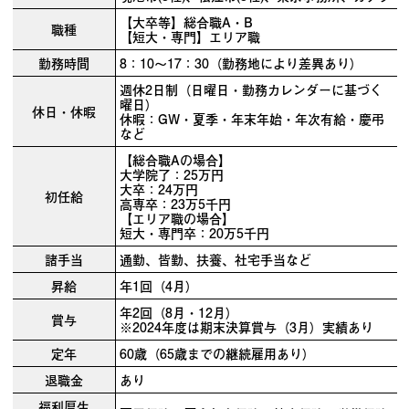
【大卒等】総合職A・B
職種
【短大・専門】エリア職
勤務時間
8：10～17：30（勤務地により差異あり）
週休2日制（日曜日・勤務カレンダーに基づく
曜日）
休日・休暇
休暇：GW・夏季・年末年始・年次有給・慶弔
など
【総合職Aの場合】
大学院了：25万円
大卒：24万円
初任給
高専卒：23万5千円
【エリア職の場合】
短大・専門卒：20万5千円
諸手当
通勤、皆勤、扶養、社宅手当など
昇給
年1回（4月）
年2回（8月・12月）
賞与
※2024年度は期末決算賞与（3月）実績あり
定年
60歳（65歳までの継続雇用あり）
退職金
あり
福利厚生