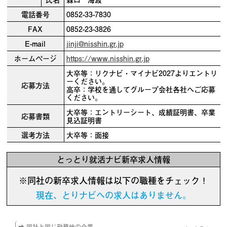
電話番号
0852-33-7830
FAX
0852-23-3826
E-mail
jinji@nisshin.gr.jp
ホームページ
https://www.nisshin.gr.jp
大卒等：リクナビ・マイナビ2027よりエントリ
ーください。
応募方法
高卒：学校を通してグループ会社各社へご応募
ください。
大卒等：エントリーシート、成績証明書、卒業
応募書類
見込証明書
選考方法
大卒等：面接
とっとり就活ナビ新卒求人情報
※同社の新卒求人情報は以下の職種をチェック！
現在、とりナビへの求人はありません。
➡ 同社と同じ勤務地の企業