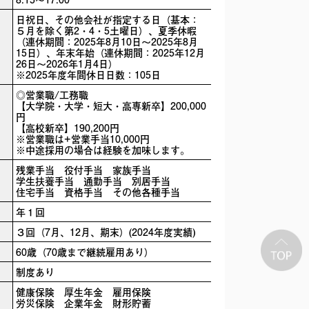
日祝日、その他会社が指定する日（基本：
５月を除く第2・4・5土曜日）、夏季休暇
（連休期間：2025年8月10日～2025年8月
15日）、年末年始（連休期間：2025年12月
26日～2026年1月4日）
※2025年度年間休日日数：105日
◎営業職/工務職
【大学院・大学・短大・高専新卒】200,000
円
【高校新卒】190,200円
※営業職は+営業手当10,000円
※中途採用の場合は経験を加味します。
残業手当 役付手当 家族手当
学生扶養手当 通勤手当 別居手当
住宅手当 資格手当 その他各種手当
年１回
３回（7月、12月、期末）(2024年度実績)
60歳（70歳まで継続雇用あり）
制度あり
健康保険 厚生年金 雇用保険
労災保険 企業年金 財形貯蓄
）