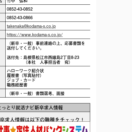
名
竹中 弘和
0852-43-0852
0852-43-0866
takenaka@kodama-s.co.jp
https://www.kodama-s.co.jp/
（新卒・一般）事前連絡の上、応募書類を
送付してください。
送付先：島根県松江市西嫁島2丁目8-23
（本社 人事担当者 宛）
ハローワーク紹介状
履歴書（写真貼付）
ジョブ・カード
職務経歴書
（新卒・一般）書類選考、面接
とっとり就活ナビ新卒求人情報
卒求人情報は以下の職種をチェック！
とりナビへの求人はありません。