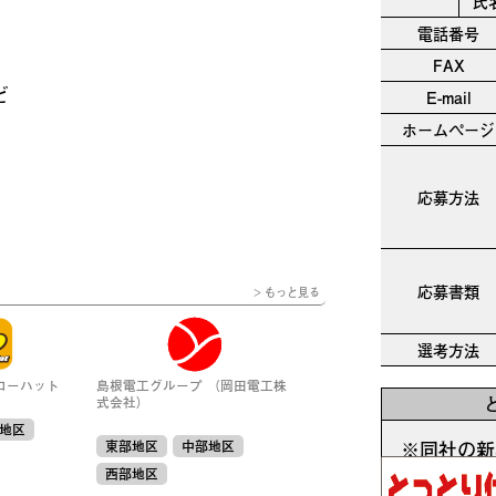
氏
電話番号
FAX
ど
E-mail
ホームページ
応募方法
応募書類
> もっと見る
選考方法
ローハット
島根電工グループ （岡田電工株
式会社）
地区
※同社の新
東部地区
中部地区
西部地区
現在、