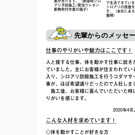
術が光ります。（新築時シロ
で生活できていま
アリ予防施工/発泡ウレタン
シロアリの供養を
断熱吹付作業の様子）
す。（本社にある
養碑）
先輩からのメッセ
仕事のやりがいや魅力はここです！
人と接する仕事、体を動かす仕事に就き
ていました。主にお客様が住まわれてい
入り、シロアリ防除施工を行うコダマサ
事が、ほぼ希望通りだったので入社しま
施工後、お客様に喜んでいただいた時
りがいを感じます。
2020年4
こんな人材を求めています！
◎体を動かすことが好きな方