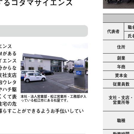
するコダマサイエンス
職
代表者
氏
エンス
住所
Ｍがある
創業
イエンス
年商
分からな
支社支店
資本金
泡ウレタ
従業員数
やハチ駆
くくて表
支社・支店・
本社・法人営業部・松江営業所・工務部が入
っている松江市にある社屋です。
営業所等
住宅の危
暮らすことができるようお手伝いしてい
職種
勤務時間