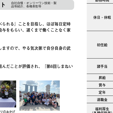
自社自慢・オンリーワン技術・製
ント
品等紹介、各種表彰等
休日・休暇
べられる』ことを目指し、ほぼ毎日定時
給与をもらい、遅くまで働くことなく家
初任給
しますので、やる気次第で自分自身の武
組んだことが評価され、『第6回しまねい
諸手当
昇給
賞与
定年
退職金
福利厚生
リのおかげ
（各種保険等