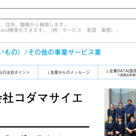
）、住所、職種から検索します。
and検索もできます。（例：サービス 東部 事務）。
いもの）/その他の事業サービス業
↓企業DATA(採
社の注目ポイント
↓先輩からのメッセージ
＊画面右枠参
会社コダマサイエ