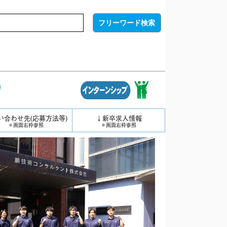
）
い合わせ先(応募方法等)
↓新卒求人情報
＊画面右枠参照
＊画面右枠参照