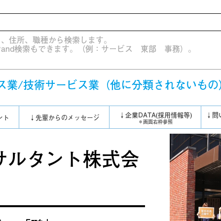
）、住所、職種から検索します。
and検索もできます。（例：サービス 東部 事務）。
ス業/技術サービス業（他に分類されないもの
↓企業DATA(採用情報等)
↓問
ント
↓先輩からのメッセージ
＊画面右枠参照
サルタント株式会