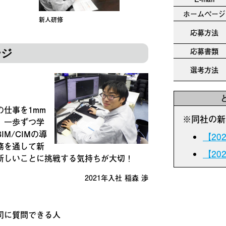
ホームページ
新人研修
応募方法
応募書類
ージ
選考方法
仕事を1mm
※同社の新
、一歩ずつ学
M/CIMの導
【20
務を通して新
【20
新しいことに挑戦する気持ちが大切！
2021年入社 稲森 渉
司に質問できる人