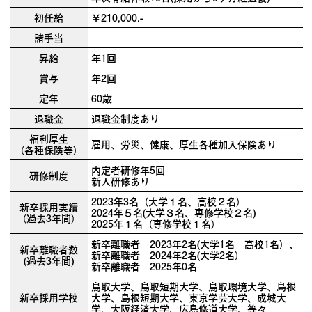
初任給
￥210,000.-
諸手当
昇給
年1回
賞与
年2回
定年
60歳
退職金
退職金制度あり
福利厚生
雇用、労災、健康、厚生各種加入保険あり
（各種保険等）
内定者研修年5回
研修制度
新人研修あり
2023年3名（大学１名、高校２名）
新卒採用実績
2024年５名(大学３名、専修学校２名)
（過去3年間）
2025年１名（専修学校１名）
新卒離職者 2023年2名(大学1名 高校1名）、
新卒離職者数
新卒離職者 2024年2名(大学2名）
(過去3年間)
新卒離職者 2025年0名
鳥取大学、鳥取短期大学、鳥取環境大学、島根
新卒採用学校
大学、島根短期大学、東京学芸大学、成城大
学、大阪経済大学、広島修道大学、等々