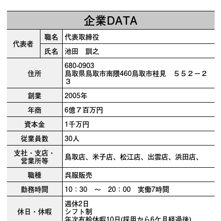
企業DATA
職名
代表取締役
代表者
氏名
池田 訓之
680-0903
住所
鳥取県鳥取市南隈460鳥取市桂見 ５５２－２
３
創業
2005年
年商
6億７百万円
資本金
1千万円
従業員数
30人
支社・支店・
鳥取店、米子店、松江店、出雲店、浜田店、
営業所等
職種
呉服販売
勤務時間
10：30 ～ 20：00 実働7時間
週休2日
休日・休暇
シフト制
年次有給休暇10日(採用から6ケ月経過後)