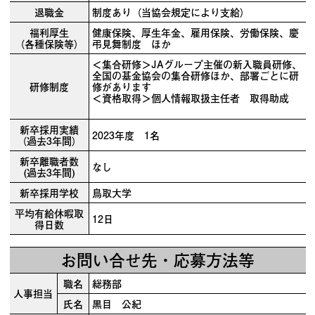
退職金
制度あり（当協会規定により支給）
福利厚生
健康保険、厚生年金、雇用保険、労働保険、慶
（各種保険等）
弔見舞制度 ほか
＜集合研修＞JAグループ主催の新入職員研修、
全国の基金協会の集合研修ほか、部署ごとに研
研修制度
修があります
＜資格取得＞個人情報取扱主任者 取得助成
新卒採用実績
2023年度 1名
（過去3年間）
新卒離職者数
なし
(過去3年間)
新卒採用学校
鳥取大学
平均有給休暇取
12日
得日数
お問い合せ先・応募方法等
職名
総務部
人事担当
氏名
黒目 公紀