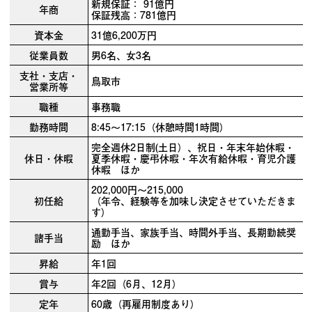
新規保証： 91億円
年商
保証残高：781億円
資本金
31億6,200万円
従業員数
男6名、女3名
支社・支店・
鳥取市
営業所等
職種
事務職
勤務時間
8:45～17:15（休憩時間1時間）
完全週休2日制(土日）、祝日・年末年始休暇・
休日・休暇
夏季休暇・慶弔休暇・年次有給休暇・育児介護
休暇 ほか
202,000円～215,000
初任給
（年令、経験等を加味し決定させていただきま
す）
通勤手当、家族手当、時間外手当、長期勤続奨
諸手当
励 ほか
昇給
年1回
賞与
年2回（6月、12月）
定年
60歳（再雇用制度あり）