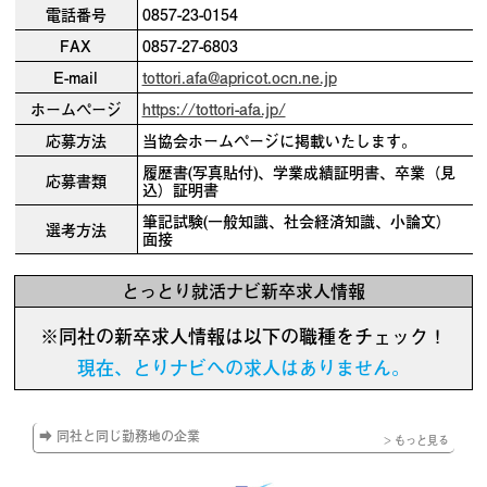
電話番号
0857-23-0154
FAX
0857-27-6803
E-mail
tottori.afa@apricot.ocn.ne.jp
ホームページ
https://tottori-afa.jp/
応募方法
当協会ホームページに掲載いたします。
履歴書(写真貼付)、学業成績証明書、卒業（見
応募書類
込）証明書
筆記試験(一般知識、社会経済知識、小論文）
選考方法
面接
とっとり就活ナビ新卒求人情報
※同社の新卒求人情報は以下の職種をチェック！
現在、とりナビへの求人はありません。
➡ 同社と同じ勤務地の企業
> もっと見る