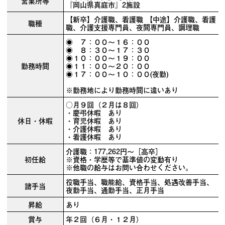
営業所等
『岡山県真庭市』2施設
【新卒】介護職、看護職 【中途】介護職、看護
職種
職、介護支援専門員、夜間専門員、調理職
◉ ７：００～１６：００
◉ ８：３０～１７：３０
◉１０：００～１９：００
勤務時間
◉１１：００～２０：００
◉１７：００～１０：００(夜勤)
※勤務地により勤務時間に違いあり
○月９回（２月は８回）
・慶弔休暇 あり
休日・休暇
・育児休暇 あり
・介護休暇 あり
・看護休暇 あり
介護職：177,262円～［高卒］
初任給
※資格・学歴等で基準値の変動有り
※他職の給与はお問い合わせください。
役職手当、職能給、資格手当、処遇改善手当、
諸手当
夜勤手当、通勤手当、正月手当
昇給
あり
賞与
年２回（６月・１２月）