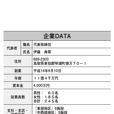
企業DATA
職名
代表取締役
代表者
氏名
伊藤 典章
689-2303
住所
鳥取県東伯郡琴浦町徳万７０－１
創業
平成14年9月10日
年商
１１億４千万円
資本金
4,000万円
男性： ６０名
従業員数
女性：１８５名
合計：２４５名
『東部地区』6施設
支社・支店・
『中西部地区』9施設