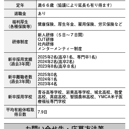
定年
満６６歳（協議により延長も有り得ます）
退職金
あり
福利厚生
健康保険、厚生年金、雇用保険、労災保険など
（各種保険等）
新人研修（５日～７日間）
OJT研修
研修制度
社内研修
メンターメンティー制度
2025年2名(高卒1名、専門卒1名)
新卒採用実績
2024年2名(高卒2名)
（過去3年間）
2023年8名(高卒８名)
2025年0名
新卒離職者数
2024年1名
(過去3年間)
2023年4名
青谷高等学校、岩美高等学校、城北高校、敬愛
新卒採用学校
高校、真庭高校、智頭農林高校、YMCA米子医
療福祉専門学校
平均有給休暇取
7.9日
得日数
お問い合せ先・応募方法等