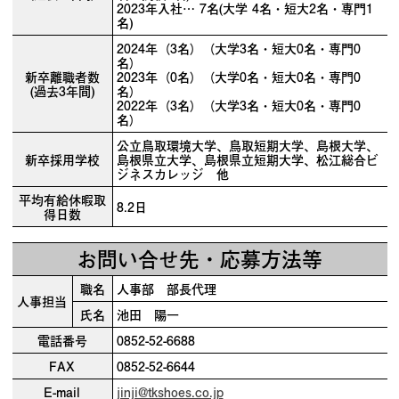
2023年入社… 7名(大学 4名・短大2名・専門1
名)
2024年（3名）（大学3名・短大0名・専門0
名）
新卒離職者数
2023年（0名）（大学0名・短大0名・専門0
(過去3年間)
名）
2022年（3名）（大学3名・短大0名・専門0
名）
公立鳥取環境大学、鳥取短期大学、島根大学、
新卒採用学校
島根県立大学、島根県立短期大学、松江総合ビ
ジネスカレッジ 他
平均有給休暇取
8.2日
得日数
お問い合せ先・応募方法等
職名
人事部 部長代理
人事担当
氏名
池田 陽一
電話番号
0852-52-6688
FAX
0852-52-6644
E-mail
jinji@tkshoes.co.jp