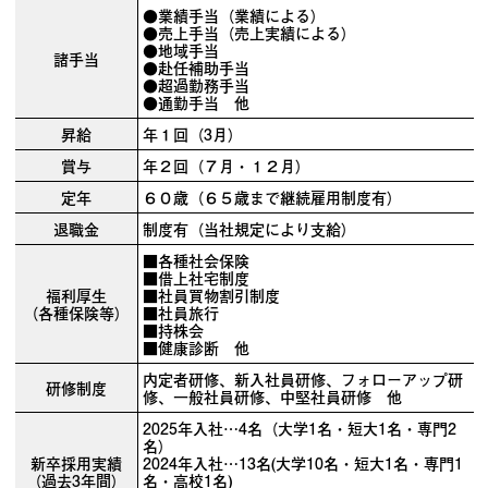
●業績手当（業績による）
●売上手当（売上実績による）
●地域手当
諸手当
●赴任補助手当
●超過勤務手当
●通勤手当 他
昇給
年１回（3月）
賞与
年２回（７月・１２月）
定年
６０歳（６５歳まで継続雇用制度有）
退職金
制度有（当社規定により支給）
■各種社会保険
■借上社宅制度
福利厚生
■社員買物割引制度
（各種保険等）
■社員旅行
■持株会
■健康診断 他
内定者研修、新入社員研修、フォローアップ研
研修制度
修、一般社員研修、中堅社員研修 他
2025年入社…4名（大学1名・短大1名・専門2
名）
新卒採用実績
2024年入社…13名(大学10名・短大1名・専門1
（過去3年間）
名・高校1名)