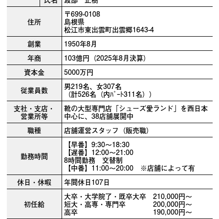
〒699-0108
住所
島根県
松江市東出雲町出雲郷1643-4
創業
1950年8月
年商
103億円（2025年8月決算）
資本金
5000万円
男219名、女307名
従業員数
（計526名（内ﾊﾟｰﾄ311名））
支社・支店・
靴の大型専門店「シューズ愛ランド」を西日本
営業所等
中心に、38店舗展開中
職種
店舗運営スタッフ（販売職）
【早番】9:30～18:30
【遅番】12:00～21:00
勤務時間
8時間勤務 交替制
【中番】11:00～20:00 ※店舗によって有
休日・休暇
年間休日107日
大卒・大学院了・既卒大卒 210,000円～
初任給
短大・高専・専門卒 200,000円～
高卒 190,000円～