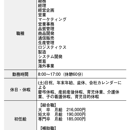
総務
経理
経営企画
営業
マーケティング
営業事務
品質管理
職種
商品開発
通信販売
生産管理
ロジスティクス
製造
システム開発
貿易
海外事業
勤務時間
8:00～17:00（休憩60分）
(土)日祝、年末年始、盆休、会社カレンダーに
よる
休日・休暇
慶弔休暇、産前産後休暇、育児休業、介護休
業、子の看護休暇、育児目的休暇
【総合職】
大 卒 月給 216,000円
短大卒 月給 190,000円
初任給
専門卒 月給 185,000円
【補助職】