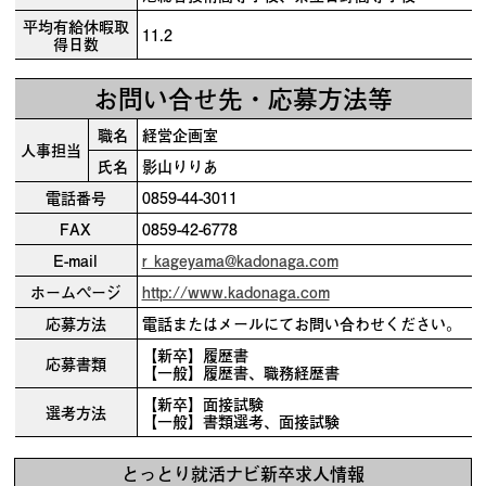
平均有給休暇取
11.2
得日数
お問い合せ先・応募方法等
職名
経営企画室
人事担当
氏名
影山りりあ
電話番号
0859-44-3011
FAX
0859-42-6778
E-mail
r_kageyama@kadonaga.com
ホームページ
http://www.kadonaga.com
応募方法
電話またはメールにてお問い合わせください。
【新卒】履歴書
応募書類
【一般】履歴書、職務経歴書
【新卒】面接試験
選考方法
【一般】書類選考、面接試験
とっとり就活ナビ新卒求人情報