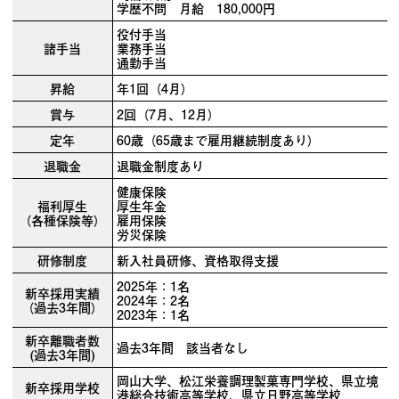
学歴不問 月給 180,000円
役付手当
諸手当
業務手当
通勤手当
昇給
年1回（4月）
賞与
2回（7月、12月）
定年
60歳（65歳まで雇用継続制度あり）
退職金
退職金制度あり
健康保険
福利厚生
厚生年金
（各種保険等）
雇用保険
労災保険
研修制度
新入社員研修、資格取得支援
2025年：1名
新卒採用実績
2024年：2名
（過去3年間）
2023年：1名
新卒離職者数
過去3年間 該当者なし
(過去3年間)
岡山大学、松江栄養調理製菓専門学校、県立境
新卒採用学校
港総合技術高等学校、県立日野高等学校