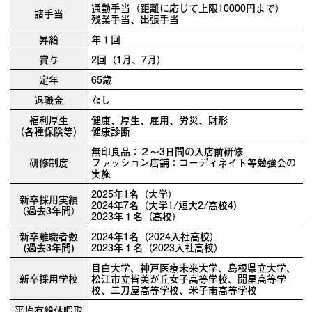
通勤手当（距離に応じて上限10000円まで）
諸手当
残業手当、出張手当
昇給
年１回
賞与
2回（1月、7月）
定年
65歳
退職金
なし
福利厚生
健康、厚生、雇用、労災、財形
（各種保険等）
健康診断
無印良品：２～3日間の入店前研修
研修制度
ファッション店舗：コーディネイト等勉強会の
実施
2025年1名（大学）
新卒採用実績
2024年7名（大学1/短大2/高校4）
（過去3年間）
2023年１名（高校）
新卒離職者数
2024年1名（2024入社高校）
(過去3年間)
2023年１名（2023入社高校）
目白大学、神戸医療未来大学、島根県立大学、
新卒採用学校
松江市立皆美が丘女子高等学校、開星高等学
校、三刀屋高等学校、米子南高等学校
平均有給休暇取