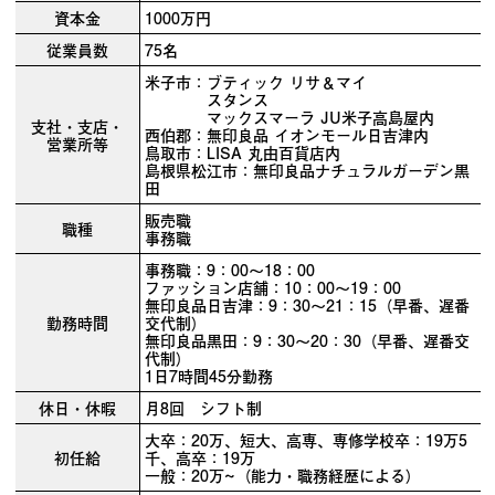
資本金
1000万円
従業員数
75名
米子市：ブティック リサ＆マイ
スタンス
マックスマーラ JU米子高島屋内
支社・支店・
西伯郡：無印良品 イオンモール日吉津内
営業所等
鳥取市：LISA 丸由百貨店内
島根県松江市：無印良品ナチュラルガーデン黒
田
販売職
職種
事務職
事務職：9：00～18：00
ファッション店舗：10：00～19：00
無印良品日吉津：9：30～21：15（早番、遅番
勤務時間
交代制）
無印良品黒田：9：30～20：30（早番、遅番交
代制）
1日7時間45分勤務
休日・休暇
月8回 シフト制
大卒：20万、短大、高専、専修学校卒：19万5
初任給
千、高卒：19万
一般：20万~（能力・職務経歴による）