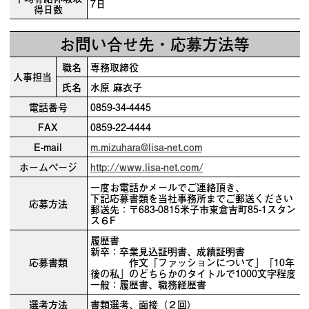
7日
得日数
お問い合せ先・応募方法等
職名
専務取締役
人事担当
氏名
水原 麻衣子
電話番号
0859-34-4445
FAX
0859-22-4444
E-mail
m.mizuhara@lisa-net.com
ホームページ
http://www.lisa-net.com/
一度お電話かメールでご連絡頂き、
下記応募書類を当社事務所までご郵送ください
応募方法
郵送先：〒683-0815米子市東倉吉町85-1スタン
ス６F
履歴書
新卒：卒業見込証明書、成績証明書
応募書類
作文「ファッションについて」「10年
後の私」のどちらかのタイトルで1000文字程度
一般：履歴書、職務経歴書
選考方法
書類選考、面接（２回）