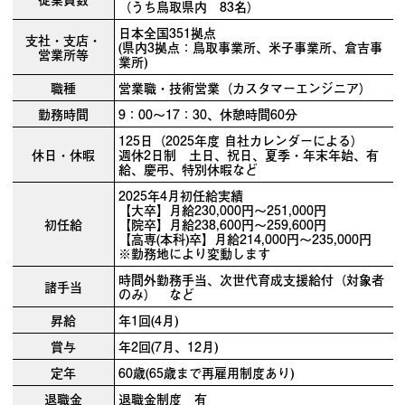
（うち鳥取県内 83名）
日本全国351拠点
支社・支店・
(県内3拠点：鳥取事業所、米子事業所、倉吉事
営業所等
業所)
職種
営業職・技術営業（カスタマーエンジニア）
勤務時間
9：00～17：30、休憩時間60分
125日（2025年度 自社カレンダーによる）
休日・休暇
週休2日制 土日、祝日、夏季・年末年始、有
給、慶弔、特別休暇など
2025年4月初任給実績
【大卒】月給230,000円～251,000円
初任給
【院卒】月給238,600円～259,600円
【高専(本科)卒】月給214,000円～235,000円
※勤務地により変動します
時間外勤務手当、次世代育成支援給付（対象者
諸手当
のみ） など
昇給
年1回(4月)
賞与
年2回(7月、12月)
定年
60歳(65歳まで再雇用制度あり)
退職金
退職金制度 有