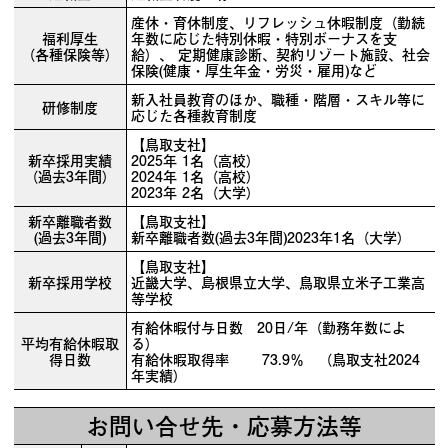
産休・育休制度、リフレッシュ休暇制度（勤続
福利厚生
年数に応じた特別休暇・特別ボーナスを支
（各種保険等）
給）、 定期健康診断、契約リゾート施設、社会
保険(健康・厚生年金・労災・雇用)など
新入社員教育のほか、職種・階層・スキル等に
研修制度
応じた各種教育制度
【鳥取支社】
新卒採用実績
2025年 1名（高校）
（過去3年間）
2024年 1名（高校）
2023年 2名（大学）
新卒離職者数
【鳥取支社】
(過去3年間)
新卒離職者数(過去3年間)2023年1名（大学）
【鳥取支社】
新卒採用学校
近畿大学、島根県立大学、鳥取県立米子工業高
等学校
有給休暇付与日数 20日/年（勤務年数によ
平均有給休暇取
る）
得日数
有給休暇取得率 73.9％ （鳥取支社2024
年実績）
お問い合せ先・応募方法等