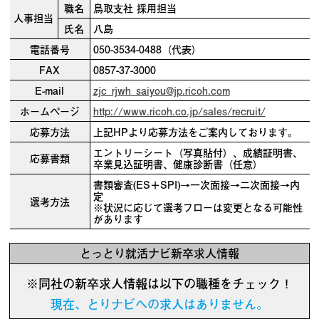
職名
鳥取支社 採用担当
人事担当
氏名
八島
電話番号
050-3534-0488（代表）
FAX
0857-37-3000
E-mail
zjc_rjwh_saiyou@jp.ricoh.com
ホームページ
http://www.ricoh.co.jp/sales/recruit/
応募方法
上記HPより応募方法をご案内しております。
エントリーシート（写真貼付）、成績証明書、
応募書類
卒業見込証明書、健康診断書（任意）
書類審査(ES＋SPI)→一次面接→二次面接→内
定
選考方法
※状況に応じて選考フローは変更となる可能性
があります
とっとり就活ナビ新卒求人情報
※同社の新卒求人情報は以下の職種をチェック！
現在、とりナビへの求人はありません。