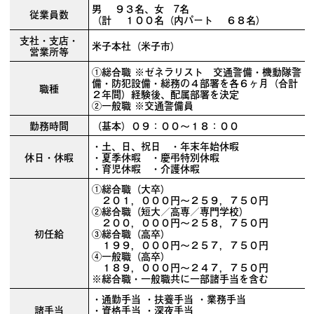
男 ９３名、女 7名
従業員数
（計 １００名（内パート ６８名）
支社・支店・
米子本社（米子市）
営業所等
①総合職 ※ゼネラリスト 交通警備・機動隊警
備・防犯設備・総務の４部署を各６ヶ月（合計
職種
２年間）経験後、配属部署を決定
②一般職 ※交通警備員
勤務時間
（基本）０９：００～１８：００
・土、日、祝日 ・年末年始休暇
休日・休暇
・夏季休暇 ・慶弔特別休暇
・育児休暇 ・介護休暇
①総合職（大卒）
２０１，０００円～２５９，７５０円
②総合職（短大／高専／専門学校）
２００，０００円～２５８，７５０円
初任給
③総合職（高卒）
１９９，０００円～２５７，７５０円
④一般職（高卒）
１８９，０００円～２４７，７５０円
※総合職・一般職共に一部諸手当を含む
・通勤手当 ・扶養手当 ・業務手当
諸手当
・資格手当 ・深夜手当