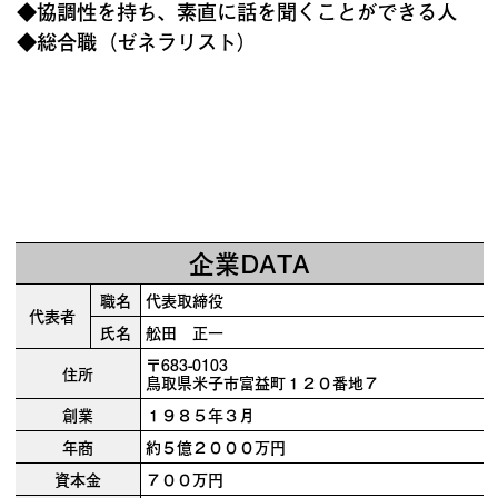
◆協調性を持ち、素直に話を聞くことができる人
◆総合職（ゼネラリスト）
企業DATA
職名
代表取締役
代表者
氏名
舩田 正一
〒683-0103
住所
鳥取県米子市富益町１２０番地７
創業
１９８５年３月
年商
約５億２０００万円
資本金
７００万円