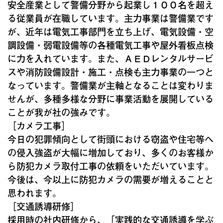
安全産業として警備分野から起業し１００名を超え
る従業員が在職しています。主力事業は警備業です
が、近年は電気工事部門を立ち上げ、電気設備・空
調設備・弱電設備等の各種電気工事や屋外看板点検
に力を入れています。また、ＡＥＤレンタルサービ
スや消防設備設計・施工・点検も主力事業の一つと
なっています。警備業が主軸となることは変わりま
せんが、多種多様な分野に事業活動を展開している
ことが我が社の強みです。
［カメラ工事］
今日の犯罪傾向として街頭における窃盗や住宅等へ
の侵入強盗が大幅に増加しており、多くのお客様か
ら防犯カメラ取付工事の依頼をいただいています。
今後は、今以上に防犯カメラの需要が増えることと
思われます。
［交通誘導研修］
採用時の社内研修から、「実践的な交通誘導を学ぶ