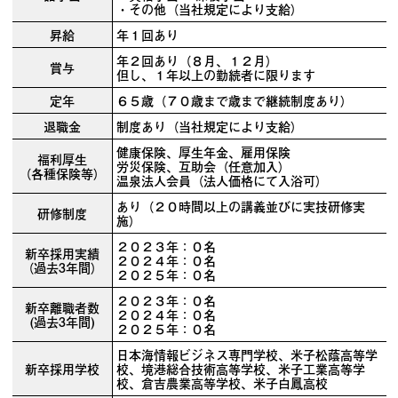
・その他（当社規定により支給）
昇給
年１回あり
年２回あり（８月、１２月）
賞与
但し、１年以上の勤続者に限ります
定年
６５歳（７０歳まで歳まで継続制度あり）
退職金
制度あり（当社規定により支給）
健康保険、厚生年金、雇用保険
福利厚生
労災保険、互助会（任意加入）
（各種保険等）
温泉法人会員（法人価格にて入浴可）
あり（２０時間以上の講義並びに実技研修実
研修制度
施）
２０２３年：０名
新卒採用実績
２０２４年：０名
（過去3年間）
２０２５年：０名
２０２３年：０名
新卒離職者数
２０２４年：０名
(過去3年間)
２０２５年：０名
日本海情報ビジネス専門学校、米子松蔭高等学
新卒採用学校
校、境港総合技術高等学校、米子工業高等学
校、倉吉農業高等学校、米子白鳳高校