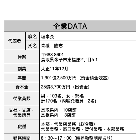
企業DATA
職名
理事長
代表者
氏名
青砥 隆志
〒683-8601
住所
鳥取県米子市東福原2丁目5-1
創業
大正11年12月
年商
1,901億2,500万円（預金積金残高）
資本金
25億3,700万円（出資金）
男：103名、女：65名
従業員数
計170名（内嘱託職員 2名)
支社・支店・
鳥取県内 10店舗
営業所等
島根県内 3店舗
本部・営業店業務（総合職）
職種
営業業務・窓口業務・貸付業務・本部業務
勤務時間
8：30～17：00（時差勤務制度あり）