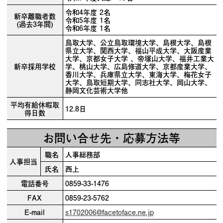
令和4年度 2名
新卒離職者数
令和5年度 1名
(過去3年間)
令和6年度 1名
鳥取大学、公立鳥取環境大学、島根大学、島根
県立大学、関西大学、福山平成大学、大阪産業
大学、京都女子大学 、帝塚山大学、福井工業大
新卒採用学校
学、桃山大学、広島修道大学、京都産業大学、
香川大学、兵庫県立大学、東海大学、梅花女子
大学、鳥取短期大学、同志社大学、岡山大学、
静岡文化芸術大学他
平均有給休暇取
12.8日
得日数
お問い合せ先・応募方法等
職名
人事総務部
人事担当
氏名
西上
電話番号
0859-33-1476
FAX
0859-23-5762
E-mail
s1702006@facetoface.ne.jp