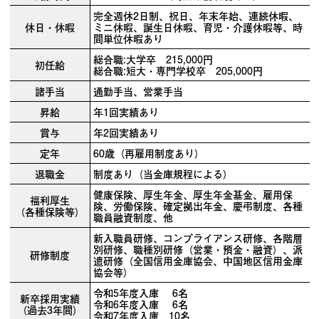
完全週休2日制、祝日、年末年始、連続休暇、
休日・休暇
ミニ休暇、誕生日休暇、育児・介護休暇等、時
間単位休暇あり
総合職:大学卒 215,000円
初任給
総合職:短大・専門学校卒 205,000円
諸手当
通勤手当、営業手当
昇給
年1回実績あり
賞与
年2回実績あり
定年
60歳（再雇用制度あり）
退職金
制度あり（当金庫規程による）
健康保険、厚生年金、厚生年金基金、雇用保
福利厚生
険、労働保険、確定拠出年金、慶弔制度、各種
（各種保険等）
職員融資制度、他
新入職員研修、コンプライアンス研修、各階層
別研修、職種別研修（営業・預金・融資）、派
研修制度
遣研修（全国信用金庫協会、中国地区信用金庫
協会等）
令和5年度入庫 6名
新卒採用実績
令和6年度入庫 6名
（過去3年間）
令和7年度入庫 10名