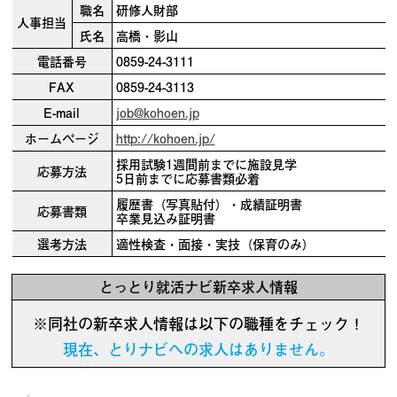
職名
研修人財部
人事担当
氏名
高橋・影山
電話番号
0859-24-3111
FAX
0859-24-3113
E-mail
job@kohoen.jp
ホームページ
http://kohoen.jp/
採用試験1週間前までに施設見学
応募方法
5日前までに応募書類必着
履歴書（写真貼付）・成績証明書
応募書類
卒業見込み証明書
選考方法
適性検査・面接・実技（保育のみ）
とっとり就活ナビ新卒求人情報
※同社の新卒求人情報は以下の職種をチェック！
現在、とりナビへの求人はありません。