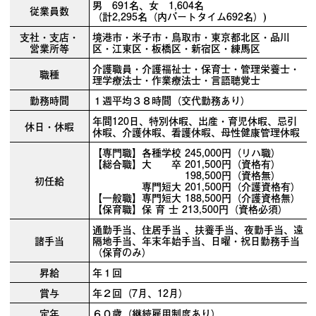
男 691名、女 1,604名
従業員数
（計2,295名（内パートタイム692名）)
支社・支店・
境港市・米子市・鳥取市・東京都北区・品川
営業所等
区・江東区・板橋区・新宿区・練馬区
介護職員・介護福祉士・保育士・管理栄養士・
職種
理学療法士・作業療法士・言語聴覚士
勤務時間
１週平均３８時間（交代勤務あり）
年間120日、特別休暇、出産・育児休暇、忌引
休日・休暇
休暇、介護休暇、看護休暇、母性健康管理休暇
【専門職】各種学校 245,000円（リハ職）
【総合職】大 卒 201,500円（資格有）
198,500円（資格無）
初任給
専門短大 201,500円（介護資格有）
【一般職】専門短大 188,500円（介護資格無）
【保育職】保 育 士 213,500円（資格必須）
通勤手当、住居手当 、扶養手当、夜勤手当、遠
諸手当
隔地手当、年末年始手当、日曜・祝日勤務手当
（保育のみ）
昇給
年１回
賞与
年２回（7月、12月）
定年
６０歳（継続雇用制度あり）