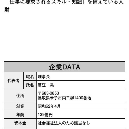
「仕事に要求されるスキル・知識」を備えている人
財
企業DATA
職名
理事長
代表者
氏名
廣江 晃
〒683-0853
住所
鳥取県米子市両三柳1400番地
創業
昭和62年4月
年商
139億円
資本金
社会福祉法人のため該当なし