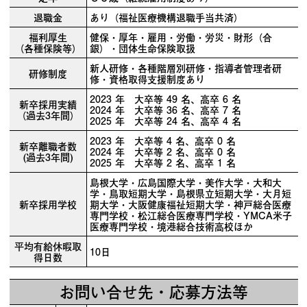
退職金
あり（福祉医療機構退職手当共済）
福利厚生
健保・厚年・雇用・労働・労災・財形（合
（各種保険等）
銀）・団体生命保険取扱
新人研修・各種階層別研修・指導者管理者研
研修制度
修・資格取得支援制度あり
2023 年 大卒等 49 名、高卒 6 名
新卒採用実績
2024 年 大卒等 36 名、高卒 7 名
（過去3年間）
2025 年 大卒等 24 名、高卒 4 名
2023 年 大卒等 4 名、高卒 0 名
新卒離職者数
2024 年 大卒等 2 名、高卒 0 名
(過去3年間)
2025 年 大卒等 2 名、高卒 1 名
島根大学・広島国際大学・美作大学・大和大
学・鳥取短期大学・島根県立短期大学・大月短
新卒採用学校
期大学・大阪健康福祉短期大学・神戸総合医療
専門学校・松江総合医療専門学校・YMCA米子
医療専門学校・境港総合技術高校ほか
平均有給休暇取
10日
得日数
お問い合せ先・応募方法等