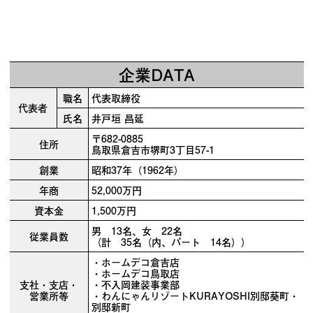
企業DATA
職名
代表取締役
代表者
氏名
井戸垣 昌延
〒682-0885
住所
鳥取県倉吉市堺町3丁目57-1
創業
昭和37年（1962年）
年商
52,000万円
資本金
1,500万円
男 13名、女 22名
従業員数
（計 35名（内、パート 14名））
・ホームデコ倉吉店
・ホームデコ鳥取店
支社・支店・
・不入岡建装事業部
営業所等
・わんにゃんリゾートKURAYOSHI別邸葵町・
別邸新町