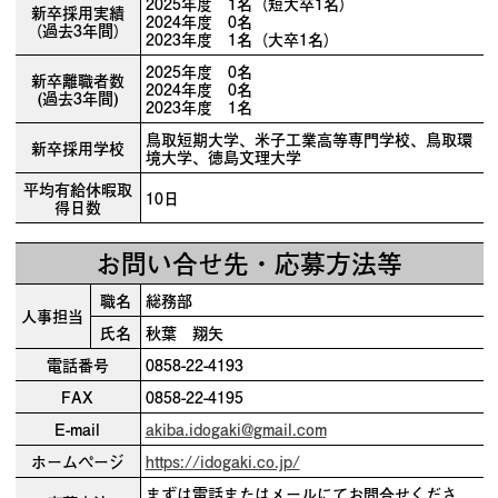
2025年度 1名（短大卒1名）
新卒採用実績
2024年度 0名
（過去3年間）
2023年度 1名（大卒1名）
2025年度 0名
新卒離職者数
2024年度 0名
(過去3年間)
2023年度 1名
鳥取短期大学、米子工業高等専門学校、鳥取環
新卒採用学校
境大学、徳島文理大学
平均有給休暇取
10日
得日数
お問い合せ先・応募方法等
職名
総務部
人事担当
氏名
秋葉 翔矢
電話番号
0858-22-4193
FAX
0858-22-4195
E-mail
akiba.idogaki@gmail.com
ホームページ
https://idogaki.co.jp/
まずは電話またはメールにてお問合せくださ