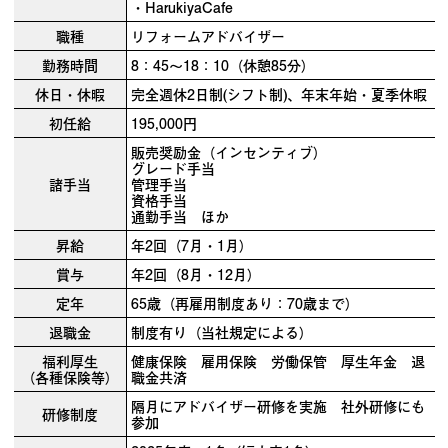
・HarukiyaCafe
職種
リフォームアドバイザー
勤務時間
8：45～18：10（休憩85分）
休日・休暇
完全週休2日制(シフト制)、年末年始・夏季休暇
初任給
195,000円
販売奨励金（インセンティブ）
グレード手当
諸手当
管理手当
資格手当
通勤手当 ほか
昇給
年2回（7月・1月）
賞与
年2回（8月・12月）
定年
65歳（再雇用制度あり：70歳まで）
退職金
制度有り（当社規定による）
福利厚生
健康保険 雇用保険 労働保管 厚生年金 退
（各種保険等）
職金共済
隔月にアドバイザー研修を実施 社外研修にも
研修制度
参加