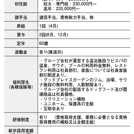
初任給
短大・専門校：230,000円～
高卒：220,000円～
諸手当
通信手当、資格能力手当、他
昇給
1回（4月)
賞与
2回(8月、12月)
定年
60歳
退職金
有り(建退共)
・グループ会社が運営する温浴施設ラピスパの
温泉、サウナ、プールの利用料金無料、レスト
ラン利用は社員割引、家族については社員家族
割引制度あり。
・グッドプレイスガーデンのジム、浴場、サウ
福利厚生
ナ施設の無料利用、人数制限あり。
（各種保険等）
・グループ会社の製造するドッグフード及び関
連商品は社員価格。
・リクリエーション補助
・ユニホーム、保護具の支給
・互助会あり
有り （資格取得支援、業務に必要となる資格
研修制度
取得費用の補助又は全額支給）
新卒採用実績