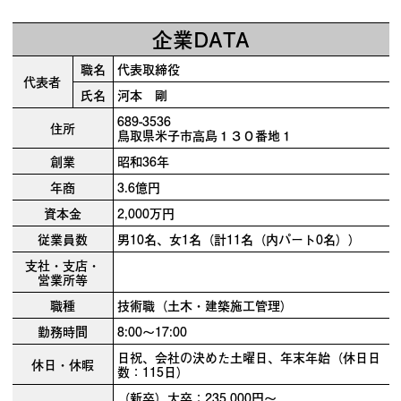
企業DATA
職名
代表取締役
代表者
氏名
河本 剛
689-3536
住所
鳥取県米子市高島１３０番地１
創業
昭和36年
年商
3.6億円
資本金
2,000万円
従業員数
男10名、女1名（計11名（内パート0名））
支社・支店・
営業所等
職種
技術職（土木・建築施工管理）
勤務時間
8:00～17:00
日祝、会社の決めた土曜日、年末年始（休日日
休日・休暇
数：115日）
（新卒）大卒：235,000円～