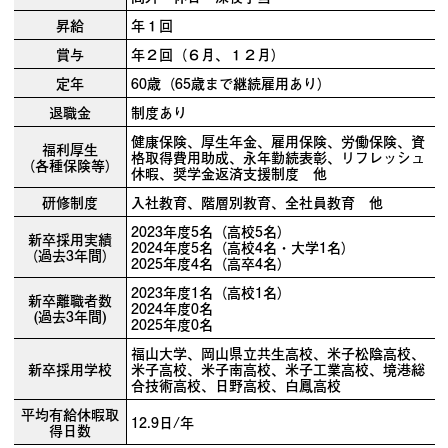
昇給
年１回
賞与
年２回（６月、１２月）
定年
60歳（65歳まで継続雇用あり）
退職金
制度あり
健康保険、厚生年金、雇用保険、労働保険、資
福利厚生
格取得費用助成、永年勤続表彰、リフレッシュ
（各種保険等）
休暇、奨学金返済支援制度 他
研修制度
入社教育、階層別教育、全社員教育 他
2023年度5名（高校5名）
新卒採用実績
2024年度5名（高校4名・大学1名）
（過去3年間）
2025年度4名（高卒4名）
2023年度1名（高校1名）
新卒離職者数
2024年度0名
(過去3年間)
2025年度0名
福山大学、岡山県立共生高校、米子松陰高校、
新卒採用学校
米子高校、米子南高校、米子工業高校、境港総
合技術高校、日野高校、白鳳高校
平均有給休暇取
12.9日/年
得日数