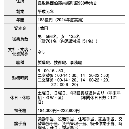
住所
鳥取県西伯郡南部町原938番地２
創業
平成元年
年商
183億円（2024年度実績）
資本金
1億円
男 566名、女 135名
従業員数
（計701名（内派遣社員151名））
支社・支店・
なし
営業所等
職種
製造職、技術職、事務職
8：00-16：50、
二交替(6：00-14：30、14：20-22：50)
勤務時間
三交替(6：00-14：20、14：00-22：20、
22：00-6：20)
土曜日、日曜日、年3回長期連休あり（年末年
休日・休暇
始・ＧＷ・盆） （年間休日日数：121
日）
初任給
184,300円～222,800円
通勤手当、役職手当、住宅手当、家族手当、交
諸手当
替勤務手当、資格管理手当、特殊作業手当、時
間外・休日・深夜手当