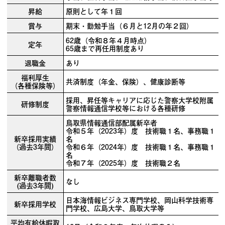
昇給
原則として年１回
賞与
期末・勤勉手当（６月と12月の年２回）
62歳（令和８年４月時点）
定年
65歳まで再任用制度あり
退職金
あり
福利厚生
共済制度（年金、保険）、健康診断等
（各種保険等）
採用、昇任等キャリアに応じた警察大学校附属
研修制度
警察情報通信学校等における各種研修
鳥取県情報通信部配属新卒者
令和５年（2023年）度 技術職１名、事務職１
新卒採用実績
名
（過去3年間）
令和６年（2024年）度 技術職１名、事務職１
名
令和７年（2025年）度 技術職２名
新卒離職者数
なし
(過去3年間)
日本海情報ビジネス専門学校、岡山科学技術専
新卒採用学校
門学校、広島大学、鳥取大学等
平均有給休暇取