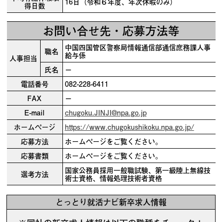
16日（令和６年度、年次休暇のみ）
得日数
お問い合せ先・応募方法等
中国四国管区警察局情報通信部通信庶務課人事
職名
給与係
人事担当
氏名
－
電話番号
082-228-6411
FAX
－
E-mail
chugoku.JINJI@npa.go.jp
ホームページ
https://www.chugokushikoku.npa.go.jp/
応募方法
ホームページをご覧ください。
応募書類
ホームページをご覧ください。
国家公務員採用一般職試験、第一級陸上無線技
選考方法
術士資格、情報処理技術者資格
とっとり就活ナビ新卒求人情報