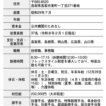
〒680-8520
住所
鳥取県鳥取市東町一丁目271番地
創業
昭和29年７月
年商
資本金
公共機関のためなし
従業員数
37名（令和８年２月１日現在）
支社・支店・
鳥取県、島根県、岡山県、広島県、山口県
営業所等
職種
技術職、事務職
8:30～17:15（休憩時間12:00～13:00）
勤務時間
フレックスタイム制度を導入しており、時差出
勤も可能です。
休日：土・日曜日、祝日、年末年始（12月29日
～１月３日）
休日・休暇
休暇：年次休暇（年20日（４月１日採用の場合
15日））、特別休暇（夏季、結婚、出産、忌引
等）、介護休暇
初任給
232,000円（大卒程度）
扶養手当、通勤手当、特殊勤務手当、単身赴任
諸手当
手当、住居手当、超過勤務手当、宿日直手当等