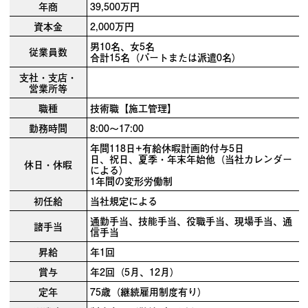
年商
39,500万円
資本金
2,000万円
男10名、女5名
従業員数
合計15名（パートまたは派遣0名）
支社・支店・
営業所等
職種
技術職【施工管理】
勤務時間
8:00～17:00
年間118日+有給休暇計画的付与5日
日、祝日、夏季・年末年始他（当社カレンダー
休日・休暇
による）
1年間の変形労働制
初任給
当社規定による
通勤手当、技能手当、役職手当、現場手当、通
諸手当
信手当
昇給
年1回
賞与
年2回（5月、12月）
定年
75歳（継続雇用制度有り）