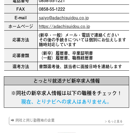
電話番号
0858-55-1221
FAX
0858-55-1222
E-mail
saiyo@adachisuidou.co.jp
ホームページ
https://adachisuidou.co.jp
(新卒・一般）メール・電話で連絡ください
応募方法
その後の手続きについては個別にお伝えします
随時対応しています
（新卒）履歴書、卒業証明書
応募書類
（一般）履歴書、職務経歴書
選考方法
書類選考後、該当者に面接日時を連絡します
とっとり就活ナビ新卒求人情報
※同社の新卒求人情報は以下の職種をチェック！
現在、とりナビへの求人はありません。
➡ 同社と同じ勤務地の企業
> もっと見る