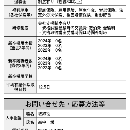
退職金
制度有り（勤続3年以上）
福利厚生
健康保険、雇用保険、厚生年金、労災保険、法
（各種保険等）
定外労災保険、損害賠償保険、財形貯蓄
会社支援制度有り
研修制度
・資格試験受験時の交通費･宿泊費･受験料
・資格取得講座受講時間は時間外対応
2024年 0名
新卒採用実績
2023年 0名
（過去3年間）
2022年 0名
2024年 0名
新卒離職者数
2023年 0名
(過去3年間)
2022年 0名
新卒採用学校
平均有給休暇取
12.5日
得日数
お問い合せ先・応募方法等
職名
取締役
人事担当
氏名
森中 栄