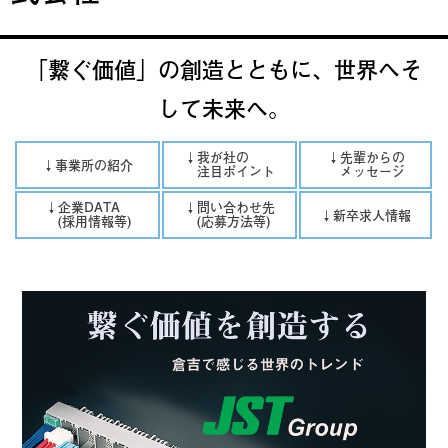
「繋ぐ価値」の創造とともに、世界へそ
して未来へ。
↓我が社の
↓先輩からの
↓事業所の紹介
注目ポイント
メッセージ
↓企業DATA
↓問い合わせ先
↓新卒求人情報
(採用情報等)
(応募方法等)