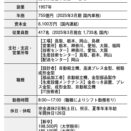
創業
1957年
年商
755億円（2025年3月期 国内単独）
資本金
6,100万円（国内連結）
従業員数
417名（2025年3月現在 1,735名 国内）
【工場】鳥取、栃木、岡山、島根
【営業所】栃木、神奈川、愛知、大阪、福岡
支社・支店・
【技術センター】神奈川、愛知、大阪
営業所等
【生産技術センター】鳥取、栃木、岡山
【配送センター】岡山
【設計者】自動組立機、高速プレス金型、樹脂
成形金型
【部品加工者】自動組立機、金型部品製作
職種
【生産設備メンテナンス】金めっき装置、プレ
ス金型、成形金型、自動組立機
【IT技術者】
勤務時間
8:00〜17:00（職種によりシフト勤務有り）
完全週休2日制(土日)、祝日、夏季年末年始
休日・休暇
年間休日126日
【新卒】
198,500円（大学院卒）
185,100円（大学卒）