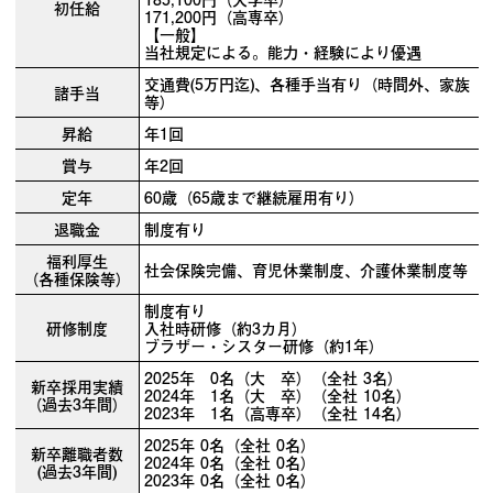
初任給
171,200円（高専卒）
【一般】
当社規定による。能力・経験により優遇
交通費(5万円迄)、各種手当有り（時間外、家族
諸手当
等）
昇給
年1回
賞与
年2回
定年
60歳（65歳まで継続雇用有り）
退職金
制度有り
福利厚生
社会保険完備、育児休業制度、介護休業制度等
（各種保険等）
制度有り
研修制度
入社時研修（約3カ月）
ブラザー・シスター研修（約1年）
2025年 0名（大 卒）（全社 3名）
新卒採用実績
2024年 1名（大 卒）（全社 10名）
（過去3年間）
2023年 1名（高専卒）（全社 14名）
2025年 0名（全社 0名）
新卒離職者数
2024年 0名（全社 0名）
(過去3年間)
2023年 0名（全社 0名）