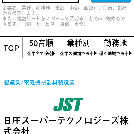
企業名、業種、勤務地（東部、中部、西部）、住所、職種
から検索します。
また、複数ワードをスペースで区切ることでand検索もで
きます。（例：サービス 東部 事務）。
50音順
業種別
勤務地
TOP
企業名で検索
企業の種類で検索
働く地域で検索
製造業/電気機械器具製造業
日圧スーパーテクノロジーズ株
式会社