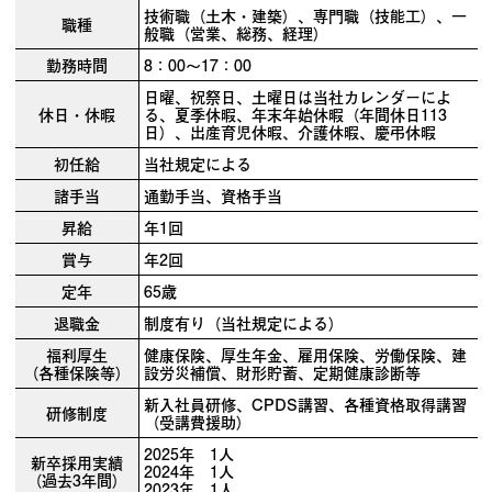
技術職（土木・建築）、専門職（技能工）、一
職種
般職（営業、総務、経理）
勤務時間
8：00～17：00
日曜、祝祭日、土曜日は当社カレンダーによ
休日・休暇
る、夏季休暇、年末年始休暇（年間休日113
日）、出産育児休暇、介護休暇、慶弔休暇
初任給
当社規定による
諸手当
通勤手当、資格手当
昇給
年1回
賞与
年2回
定年
65歳
退職金
制度有り（当社規定による）
福利厚生
健康保険、厚生年金、雇用保険、労働保険、建
（各種保険等）
設労災補償、財形貯蓄、定期健康診断等
新入社員研修、CPDS講習、各種資格取得講習
研修制度
（受講費援助）
2025年 1人
新卒採用実績
2024年 1人
（過去3年間）
2023年 1人