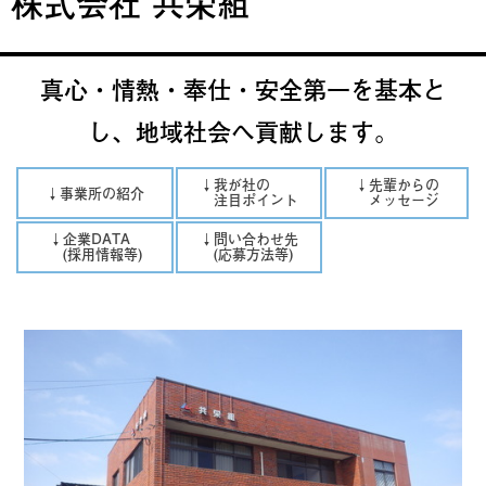
株式会社 共栄組
真心・情熱・奉仕・安全第一を基本と
し、地域社会へ貢献します。
↓我が社の
↓先輩からの
↓事業所の紹介
注目ポイント
メッセージ
↓企業DATA
↓問い合わせ先
(採用情報等)
(応募方法等)