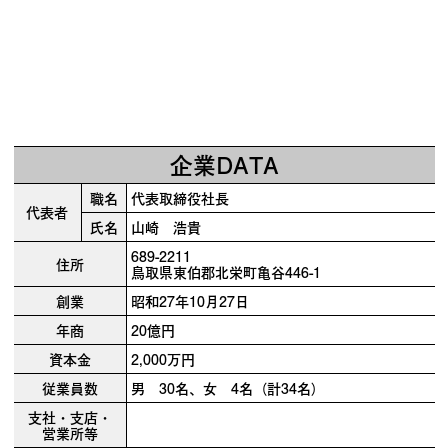
企業DATA
職名
代表取締役社長
代表者
氏名
山崎 浩貴
689-2211
住所
鳥取県東伯郡北栄町亀谷446-1
創業
昭和27年10月27日
年商
20億円
資本金
2,000万円
従業員数
男 30名、女 4名（計34名）
支社・支店・
営業所等