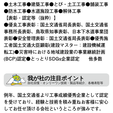
●土木工事●建築工事●とび・土工工事●舗装工事
●防水工事●水道施設工事●解体工事
【表彰・認定等（抜粋）】
●優良工事表彰：国土交通省局長表彰、国土交通省
事務所長表彰、鳥取県知事表彰、日本下水道事業団
表彰●安全管理表彰：国土交通省局長表彰●優秀施
工者国土交通大臣顕彰(建設マスター：建設機械運
転工)●災害時における地域建設業の事業継続計画
(BCP)認定●とっとりSDGs企業認定 他多数
我が社の注目ポイント
自社自慢・オンリーワン技術・製品等紹介、各種表彰等
例年、国土交通省より工事成績優秀企業として認定
を受けており、経験と技術を積み重ねお客様に安心
してお任せ頂ける会社というところが強みです。