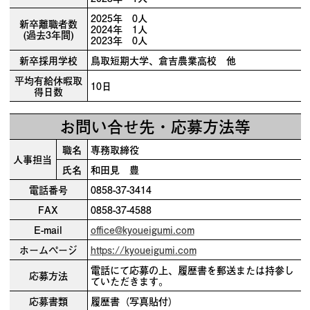
2025年 0人
新卒離職者数
2024年 1人
(過去3年間)
2023年 0人
新卒採用学校
鳥取短期大学、倉吉農業高校 他
平均有給休暇取
10日
得日数
お問い合せ先・応募方法等
職名
専務取締役
人事担当
氏名
和田見 豊
電話番号
0858-37-3414
FAX
0858-37-4588
E-mail
office@kyoueigumi.com
ホームページ
https://kyoueigumi.com
電話にて応募の上、履歴書を郵送または持参し
応募方法
ていただきます。
応募書類
履歴書（写真貼付）