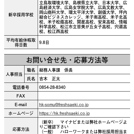
立鳥取環境大学、島根県立大学、日本大学、広
島経済大学、広島女学院大学、広島文教大学、
岡山商科大学、環太平洋大学、創価大学、坪内
新卒採用学校
総合ビジネスカレッジ、米子南高校、米子北高
校、米子松蔭高校、開星高校、安来高校、情報
科学高校、松江市立皆美が丘女子高校、宍道高
校、松江西高校
平均有給休暇取
9.8日
得日数
お問い合せ先・応募方法等
職名
総務人事課 係長
人事担当
氏名
吉木 正太
電話番号
0854-28-8340
FAX
E-mail
hk-somu@freshsaeki.co.jp
ホームページ
https://hk.freshsaeki.co.jp
（新卒） マイナビまたは弊社ホームページよ
りご確認下さい
応募方法
（一般） ハローワークまたは弊社採用担当ま