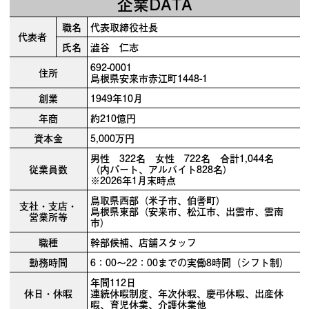
企業DATA
職名
代表取締役社長
代表者
氏名
澁谷 仁志
692-0001
住所
島根県安来市赤江町1448-1
創業
1949年10月
年商
約210億円
資本金
5,000万円
男性 322名 女性 722名 合計1,044名
従業員数
（内パート、アルバイト828名）
※2026年1月末時点
鳥取県西部（米子市、伯耆町）
支社・支店・
島根県東部（安来市、松江市、出雲市、雲南
営業所等
市）
職種
幹部候補、店舗スタッフ
勤務時間
6：00～22：00までの実働8時間（シフト制）
年間112日
休日・休暇
連続休暇制度、年次休暇、慶弔休暇、出産休
暇、育児休業、介護休業他