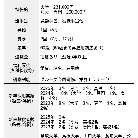
大学 231,000円
初任給
短大・専門 200,000円
諸手当
通勤手当、役職手当他
昇給
1回（5月）
賞与
2回（7月、12月）
定年
60歳（65歳まで再雇用制度あり）
退職金
制度あり（勤続5年以上）
福利厚生
健康、厚生、雇用他
（各種保険等）
研修制度
グループ合同研修、業界セミナー他
2025年 3名（専門 2名、高校 1名）
2024年 10名（大学 5名、専門 1名、高
新卒採用実績
校 4名）
（過去3年間）
2023年 8名（大学 3名、専門 3名、高校
2名）
2025年 0名
新卒離職者数
2024年 2名（うち 高校2名）
(過去3年間)
2023年 2名（うち 専門1名、高校1名）
鳥取大学、島根大学、山口大学、長崎大学、公