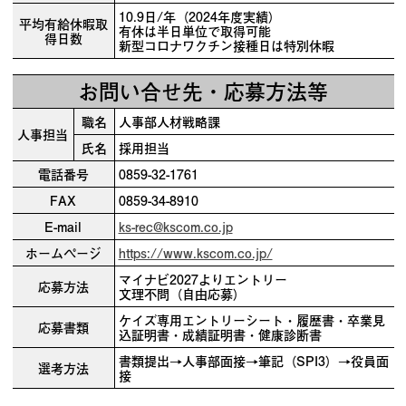
10.9日/年（2024年度実績）
平均有給休暇取
有休は半日単位で取得可能
得日数
新型コロナワクチン接種日は特別休暇
お問い合せ先・応募方法等
職名
人事部人材戦略課
人事担当
氏名
採用担当
電話番号
0859-32-1761
FAX
0859-34-8910
E-mail
ks-rec@kscom.co.jp
ホームページ
https://www.kscom.co.jp/
マイナビ2027よりエントリー
応募方法
文理不問（自由応募）
ケイズ専用エントリーシート・履歴書・卒業見
応募書類
込証明書・成績証明書・健康診断書
書類提出→人事部面接→筆記（SPI3）→役員面
選考方法
接