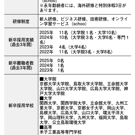
（schoo）
※永年勤続者には、海外研修と特別休暇3日が
あります。
新人研修、ビジネス研修、技術研修、オンライ
研修制度
ン学習サービス（schoo）
2025年 11名（大学院１名・大学10名）
2024年 10名（大学院３名・大学6名・専門１
新卒採用実績
名）
（過去3年間）
2023年 4名（大学4名）
2022年 11名（大学院3名・大学8名）
2025年 0名
新卒離職者数
2024年 1名
(過去3年間)
2023年 1名
■大学院
京都大学大学院、鳥取大学大学院、立命館大学
大学院、山口大学大学院、広島大学大学院、神
戸大学大学院
■大学
関西大学、関西学院大学、立命館大学、九州工
新卒採用学校
業大学、京都大学、京都女子大学、岡山大学、
島根大学、広島大学、山口大学、環太平洋大
学、岡山理科大学、九州大学、福岡大学、鳥取
大学、公立鳥取環境大学
■高専
米子工業高等専門学校