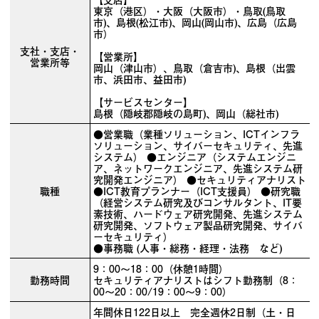
東京（港区）・大阪（大阪市）・鳥取(鳥取
市)、島根(松江市)、岡山(岡山市)、広島（広島
市）
支社・支店・
【営業所】
営業所等
岡山（津山市）、鳥取（倉吉市)、島根（出雲
市、浜田市、益田市)
【サービスセンター】
島根（隠岐郡隠岐の島町)、岡山（総社市)
●営業職（業種ソリューション、ICTインフラ
ソリューション、サイバーセキュリティ、先進
システム） ●エンジニア（システムエンジニ
ア、ネットワークエンジニア、先進システム研
究開発エンジニア） ●セキュリティアナリスト
職種
●ICT教育プランナー（ICT支援員） ●研究職
（経営システム研究及びコンサルタント、IT要
素技術、ハードウェア研究開発、先進システム
研究開発、ソフトウェア製品研究開発、サイバ
ーセキュリティ）
●事務職 (人事・総務・経理・法務 など)
9：00～18：00（休憩1時間）
勤務時間
セキュリティアナリストはシフト勤務制（8：
00～20：00/19：00～9：00）
年間休日122日以上 完全週休2日制（土・日