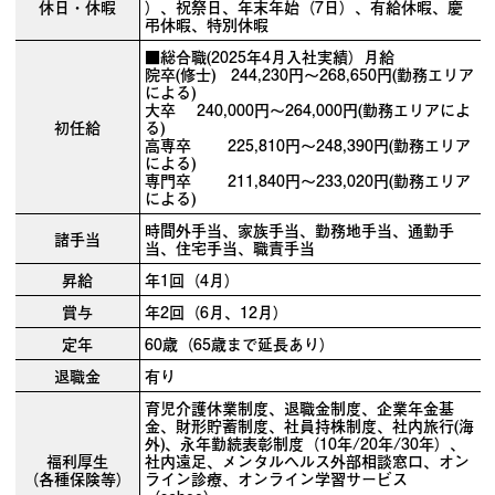
休日・休暇
）、祝祭日、年末年始（7日）、有給休暇、慶
弔休暇、特別休暇
■総合職(2025年4月入社実績）月給
院卒(修士) 244,230円～268,650円(勤務エリア
による)
大卒 240,000円～264,000円(勤務エリアによ
初任給
る)
高専卒 225,810円～248,390円(勤務エリア
による)
専門卒 211,840円～233,020円(勤務エリア
による)
時間外手当、家族手当、勤務地手当、通勤手
諸手当
当、住宅手当、職責手当
昇給
年1回（4月）
賞与
年2回（6月、12月）
定年
60歳（65歳まで延長あり）
退職金
有り
育児介護休業制度、退職金制度、企業年金基
金、財形貯蓄制度、社員持株制度、社内旅行(海
外)、永年勤続表彰制度（10年/20年/30年）、
福利厚生
社内遠足、メンタルヘルス外部相談窓口、オン
（各種保険等）
ライン診療、オンライン学習サービス