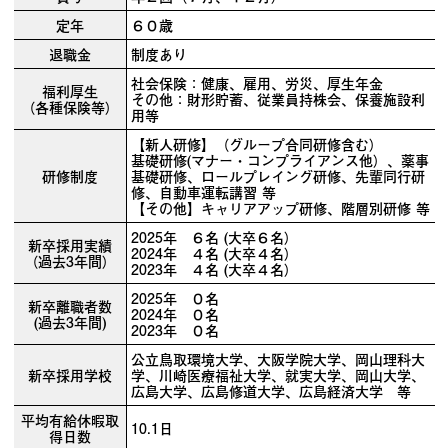
定年
６０歳
退職金
制度あり
社会保険：健康、雇用、労災、厚生年金
福利厚生
その他：財形貯蓄、従業員持株会、保養施設利
（各種保険等）
用等
【新人研修】（グループ合同研修含む）
基礎研修(マナー・コンプライアンス他）、薬事
研修制度
基礎研修、ロールプレイング研修、先輩同行研
修、自動車運転講習 等
【その他】キャリアアップ研修、階層別研修 等
2025年 ６名 (大卒６名）
新卒採用実績
2024年 ４名 (大卒４名）
（過去3年間）
2023年 ４名 (大卒４名）
2025年 ０名
新卒離職者数
2024年 ０名
(過去3年間)
2023年 ０名
公立鳥取環境大学、大阪学院大学、岡山理科大
新卒採用学校
学、川崎医療福祉大学、就実大学、岡山大学、
広島大学、広島修道大学、広島経済大学 等
平均有給休暇取
10.1日
得日数