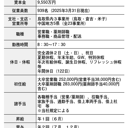
資本金
9,550万円
従業員数
939名（2025年3月31日現在）
支社・支店・
鳥取県内３事業所（鳥取・倉吉・米子）
営業所等
中国地方5県（全23事業所）
営業職・薬剤師職
職種
事務職・商品管理・配送
勤務時間
8：30～17：30
完全週休２日（土・日）、祝日
夏期休暇、年末年始、GW、特別休暇
休日・休暇
年次有給休暇、誕生日休暇、リフレッシュ休暇
等
年間休日（122日）
大卒営業職 252,000円(営業手当38,000円含む)
初任給
大卒薬剤師職 283,000円(薬剤師手当40,000円
含む)
各職種手当（営業/薬剤師）、役職手当、
家族手当、通勤手当、借上車両手当、借上社
諸手当
宅 等
※当社規定による
昇給
年１回（６月）
賞与
年２回（７月、１２月）