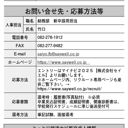
お問い合せ先・応募方法等
職名
総務部 新卒採用担当
人事担当
氏名
竹口
電話番号
082-278-1912
FAX
082-277-9482
E-mail
saiyo.fb@saywell.co.jp
ホームページ
https://www.saywell.co.jp
エントリーはマイナビ２０２５【株式会社セイ
エル】よりお願いします。
応募方法
※ホームページ内、リクルート専用ページも是
非ご覧下さい。→
https://www.saywell.co.jp/recruit/
選考時：履歴書(写真貼付) ※必須
応募書類
卒業見込証明書、成績証明書、健康診断書は、
学校発行スケジュールに準じ後送受付可
選考方法
筆記試験、面接選考