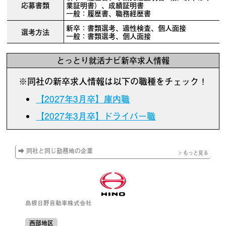
応募書類
業証明書）、成績証明書
一般：履歴書、職務経歴書
新卒：書類選考、適性検査、個人面接
選考方法
一般：書類選考、個人面接
とっとり就活ナビ新卒求人情報
※同社の新卒求人情報は以下の職種をチェック！
【2027年3月卒】庫内職
【2027年3月卒】ドライバー職
➡ 同社と同じ勤務地の企業
> もっと見る
島根日野自動車株式会社
西部地区