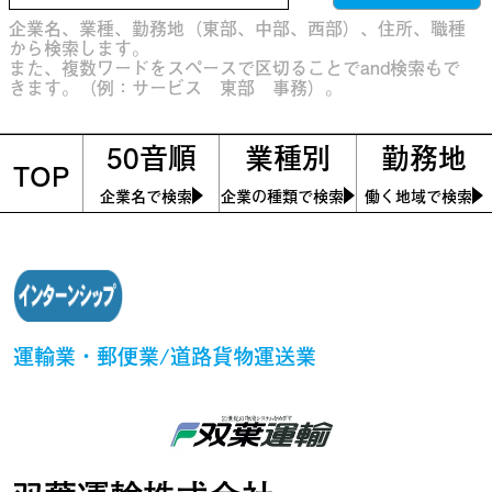
企業名、業種、勤務地（東部、中部、西部）、住所、職種
から検索します。
また、複数ワードをスペースで区切ることでand検索もで
きます。（例：サービス 東部 事務）。
50音順
業種別
勤務地
TOP
企業名で検索
企業の種類で検索
働く地域で検索
運輸業・郵便業/道路貨物運送業