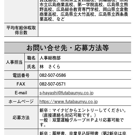
市立広島商業高校、第一学院高校、広島県立熊
野高校、広島総合教育専門学校、岡山県立倉敷
商業高校、広島県立大竹高校、広島県立西条農
業高校、など
平均有給休暇取
得日数
お問い合せ先・応募方法等
職名
人事総務部
人事担当
氏名
林 さくら
電話番号
082-507-0586
FAX
082-507-0571
E-mail
s-hayashi@futabaunyu.co.jp
ホームページ
https://www.futabaunyu.co.jp
新卒：マイナビからエントリーしてください。
（直接連絡も対応可能です。）
応募方法
一般：双葉運輸グループＨＰより応募可能で
す。
新卒：履歴書、卒業見込証明書（第2新卒は卒