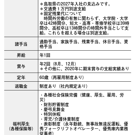
＊鳥取県の2027年入社の見込みです。
＊交通費１万円別途支給
＊固定残業代について
時間外労働の有無に関わらず、大学院・大学
卒は42時間分、短大・高専・専修学校卒は39時
間分、高校卒は13時間分の時間外手当として支
給。これらを超える場合は別途支給。
通勤手当、家族手当、残業手当、休日手当、資
諸手当
格手当
昇給
年1回
年2回（8月、12月）
賞与
＊その他に、2020年に期末賞与の支給実績あり
定年
60歳（再雇用制度あり）
退職金
制度あり（社内規定あり）
・各種社会保険完備（健康、厚生、雇用、労
災）
・財形貯蓄制度
・慶弔見舞金
・特別休暇
・育児/介護休業制度
福利厚生
・表彰制度（永年勤続、無事故無違反運転、優
（各種保険等）
秀フォークリフトオペレーター、優秀庫内業務
従事者）