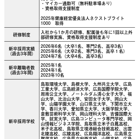
・マイカー通勤可（無料駐車場あり）
・資格取得支援制度
2025年健康経営優良法人ネクストブライト
1000 取得
入社から1か月の研修、配属後も年に1回以上外
研修制度
部研修実施、資格取得支援制度あり
2026年6名（大卒1名、専門2名、高卒3名）
新卒採用実績
2025年6名（大卒2名、専門3名、高卒１名）
（過去3年間）
2024年7名（大卒4名、高卒3名）
2025年1名
新卒離職者数
2024年1名
(過去3年間)
2023年10名
鳥取環境大学、島根大学、九州共立大学、広島
工業大学、広島経済大学、広島国際学院大学、
周南公立大学、ノートルダム清心女子大学、福
山大学、比治山大学、安田女子大学、岡山大
学、山陽学園大学、山口県立大学、下関市立大
学、香川大学、愛知県立大学、大阪学院大学、
倉敷芸術科学大学、岡山理科大学、吉備国際大
学、就実大学、広島コンピュータ専門学校、岡
新卒採用学校
山情報ビジネス学院、鳥取県立米子白鳳高校、
米子北高校、鳥取県立境港総合技術高校、出雲
北陵高校、広陵高校、広島翔洋高校、広島県立
賀茂高校、広島県立安西高校、山陽高校、広島