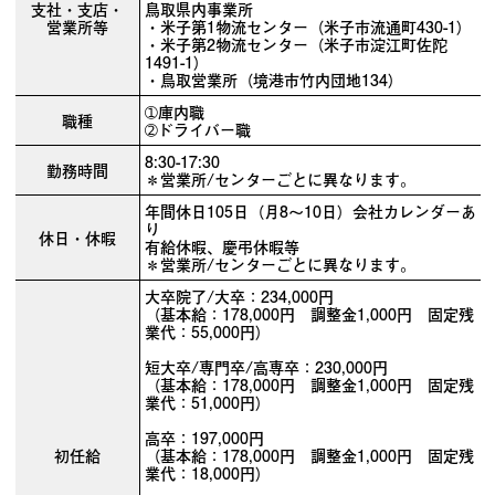
支社・支店・
鳥取県内事業所
営業所等
・米子第1物流センター（米子市流通町430-1）
・米子第2物流センター（米子市淀江町佐陀
1491-1）
・鳥取営業所（境港市竹内団地134）
➀庫内職
職種
➁ドライバー職
8:30-17:30
勤務時間
＊営業所/センターごとに異なります。
年間休日105日（月8～10日）会社カレンダーあ
り
休日・休暇
有給休暇、慶弔休暇等
＊営業所/センターごとに異なります。
大卒院了/大卒：234,000円
（基本給：178,000円 調整金1,000円 固定残
業代：55,000円）
短大卒/専門卒/高専卒：230,000円
（基本給：178,000円 調整金1,000円 固定残
業代：51,000円）
高卒：197,000円
初任給
（基本給：178,000円 調整金1,000円 固定残
業代：18,000円）