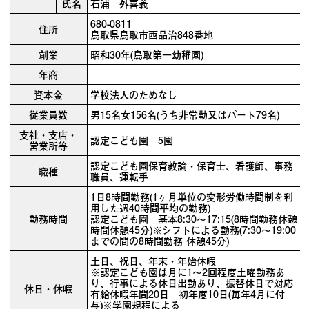
氏名
石浦 外喜義
680-0811
住所
鳥取県鳥取市西品治848番地
創業
昭和30年(鳥取第一幼稚園)
年商
資本金
学校法人のためなし
従業員数
男15名女156名(うち非常勤又はパート79名)
支社・支店・
認定こども園 5園
営業所等
認定こども園保育教諭・保育士、看護師、事務
職種
職員、運転手
1日8時間勤務(1ヶ月単位の変形労働時間制を利
用した週40時間平均の勤務)
勤務時間
認定こども園 基本8:30～17:15(8時間勤務休憩
時間休憩45分)※シフトによる勤務(7:30～19:00
までの間の8時間勤務 休憩45分)
土日、祝日、年末・年始休暇
※認定こども園は月に1～2回程度土曜勤務あ
り、行事による休日出勤あり、振替休日で対応
休日・休暇
有給休暇年間20日 初年度10日(毎年4月に付
与)※学園規程による