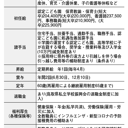
産休、育児・介護休業、子の看護等休暇など
認定こども園 保育教諭・保育士(短大
卒)204,400円(大卒)220,000円、看護師237,500
初任給
円、事務職員(短大卒)210,900円、(大
卒)225,900円
住宅手当、扶養手当、通勤手当、職務手当、認
定こども園に処遇改善加算手当
※学園の運営する認定こども園、高等学校に子
諸手当
が在籍する場合、奨学金・授業料等及び入学金
(10万円)減免制度あり
※採用時に県外等の遠方より引越しを伴う場合
引っ越し費用等の補助制度あり（条件あり）
昇給
定期昇給 年1回(毎年4月)
賞与
年間2回(6月30日、12月10日)
定年
60歳(再雇用による継続雇用制度65歳まで)
あり(鳥取県私立学校振興会の退職金制度に加
退職金
入)
健康保険・年金(私学共済)、労働保険(雇用・労
福利厚生
災)に加入
（各種保険等）
全教職員にインフルエンザ・新型コロナの予防
接種費用の補助あり