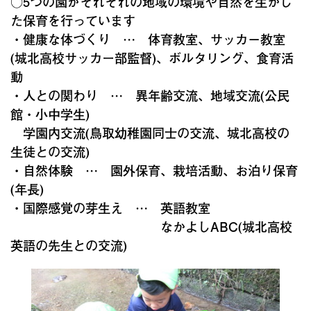
○5つの園がそれぞれの地域の環境や自然を生かし
た保育を行っています
・健康な体づくり … 体育教室、サッカ－教室
(城北高校サッカー部監督)、ボルタリング、食育活
動
・人との関わり … 異年齢交流、地域交流(公民
館・小中学生)
学園内交流(鳥取幼稚園同士の交流、城北高校の
生徒との交流)
・自然体験 … 園外保育、栽培活動、お泊り保育
(年長)
・国際感覚の芽生え … 英語教室
なかよしABC(城北高校
英語の先生との交流)