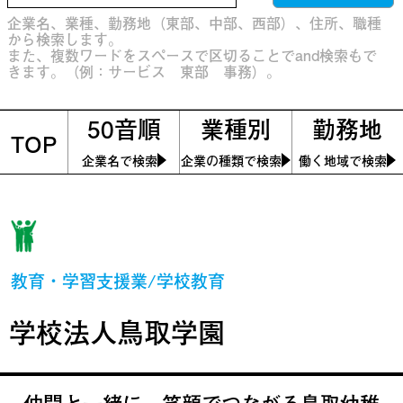
企業名、業種、勤務地（東部、中部、西部）、住所、職種
から検索します。
また、複数ワードをスペースで区切ることでand検索もで
きます。（例：サービス 東部 事務）。
50音順
業種別
勤務地
TOP
企業名で検索
企業の種類で検索
働く地域で検索
教育・学習支援業/学校教育
学校法人鳥取学園
仲間と一緒に 笑顔でつながる鳥取幼稚