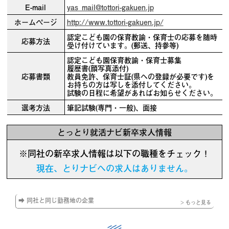
E-mail
yas_mail@tottori-gakuen.jp
ホームページ
http://www.tottori-gakuen.jp/
認定こども園の保育教諭・保育士の応募を随時
応募方法
受け付けています。(郵送、持参等)
認定こども園保育教諭・保育士募集
履歴書(顔写真添付)
応募書類
教員免許、保育士証(県への登録が必要です)を
お持ちの方は写しを添付してください。
試験の日程に希望があればお知らせください。
選考方法
筆記試験(専門・一般)、面接
とっとり就活ナビ新卒求人情報
※同社の新卒求人情報は以下の職種をチェック！
現在、とりナビへの求人はありません。
➡ 同社と同じ勤務地の企業
> もっと見る