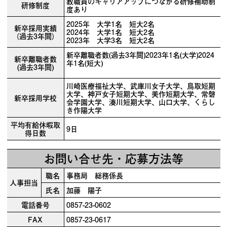
教職員のキャリアアップにつながる研修補助制
研修制度
度あり
2025年 大学1名 短大2名
新卒採用実績
2024年 大学1名 短大2名
（過去3年間）
2023年 大学3名 短大2名
新卒離職者数(過去3年間)2023年1名(大学)2024
新卒離職者数
年1名(短大)
(過去3年間)
川崎医療福祉大学、武庫川女子大学、鳥取短期
大学、神戸女子短期大学、美作短期大学、常磐
新卒採用学校
会学園大学、湊川短期大学、山口大学、くらし
き作陽大学
平均有給休暇取
9日
得日数
お問い合せ先・応募方法等
職名
事務局 総務係長
人事担当
氏名
加藤 陽子
電話番号
0857-23-0602
FAX
0857-23-0617